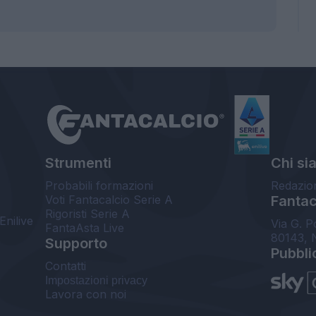
Strumenti
Chi si
Probabili formazioni
Redazio
Voti Fantacalcio Serie A
Fantaca
Rigoristi Serie A
Enilive
Via G. P
FantaAsta Live
80143, 
Supporto
Pubbli
Contatti
Impostazioni privacy
Lavora con noi