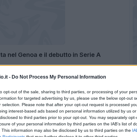
ta nel Genoa e il debutto in Serie A
006
da genitori nigeriani, Jeff Ekhator muove i
sco di Sampierdarena prima di essere notato dal
o.it -
Do Not Process My Personal Information
uel momento tutta la sua crescita calcistica si
to opt-out of the sale, sharing to third parties, or processing of your per
ossoblù.
formation for targeted advertising by us, please use the below opt-out s
r selection. Please note that after your opt-out request is processed y
 e Primavera. Nella stagione che precede il
eing interest-based ads based on personal information utilized by us or
na il
Genoa Under 18
alla conquista dello
disclosed to third parties prior to your opt-out. You may separately opt-
losure of your personal information by third parties on the IAB’s list of
mente 14 gol e 10 assist tra Under 18
. This information may also be disclosed by us to third parties on the
IA
tivamente l'attenzione della prima squadra.
Participants
that may further disclose it to other third parties.