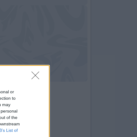
sonal or
ection to
ou may
 personal
out of the
 downstream
B’s List of