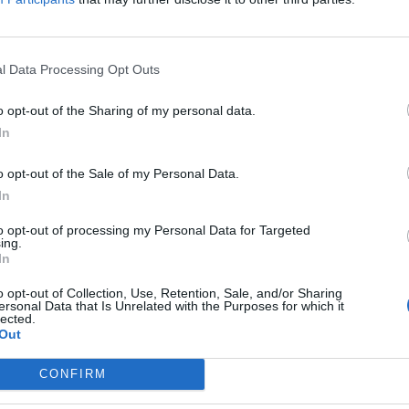
oncede l'
esordio in Serie A,
a soli 17 anni,
onato contro l'Inter. Bastano poche settimane
l Data Processing Opt Outs
e, al quinto ingresso da subentrato, trova il
o opt-out of the Sharing of my personal data.
entando il
primo calciatore nato nel 2006 a
In
marcatore più giovane della storia del Genoa.
o opt-out of the Sale of my Personal Data.
ità anche con i successivi allenatori, Patrick
In
 stagioni sotto la Lanterna colleziona
57
to opt-out of processing my Personal Data for Targeted
o in campionato e una in Coppa Italia, tra cui
ing.
a di tacco allo stadio Diego Armando Maradona.
In
o opt-out of Collection, Use, Retention, Sale, and/or Sharing
ue la stessa traiettoria a crescere. Dal 2024
ersonal Data that Is Unrelated with the Purposes for which it
lected.
 Nazionali giovanili, andando a segno sia con
Out
Nel giugno 2026 arriva anche il debutto con la
CONFIRM
io tecnico ad interim Silvio Baldini lo schiera
cia
e Ekhator ripaga subito la fiducia servendo