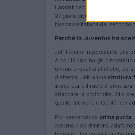
l'
assist
decisivo per il gol vitto
27 giorni diventa inoltre il più
Nazionale italiana dal secondo
Perché la Juventus ha scel
Jeff Ekhator rappresenta una de
A soli 19 anni ha già dimostrato d
un mix di qualità atletiche, person
d'altezza, uniti a una
struttura 
interpretare il ruolo di centrav
attaccare la profondità. Allo s
qualità tecniche e facilità nell'ad
Pur nascendo da
prima punta
,
esterno o da rifinitore, adattand
tridente. Una versatilità che ra