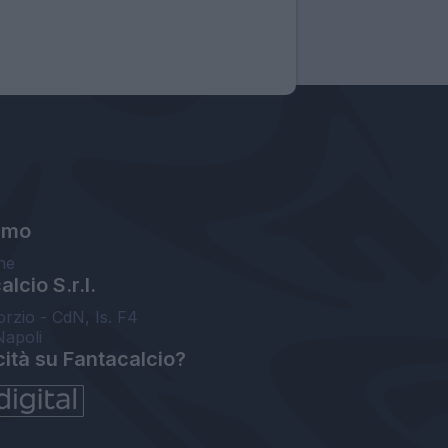
amo
ne
lcio S.r.l.
orzio - CdN, Is. F4
Napoli
cità su Fantacalcio?