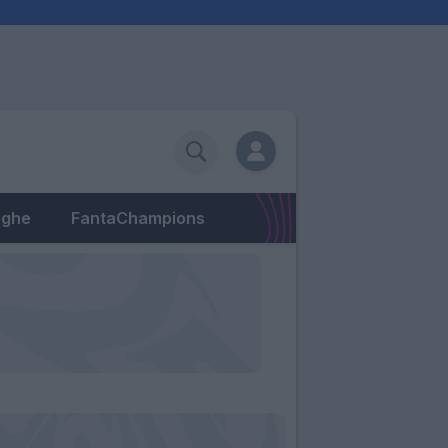
eghe
FantaChampions