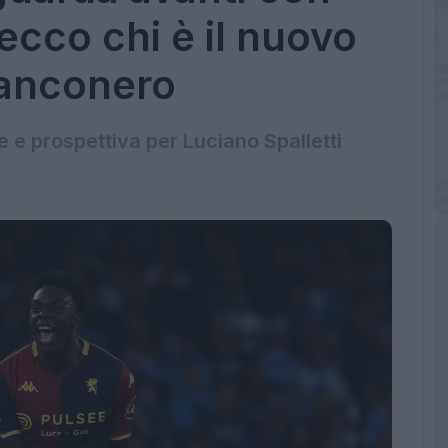
ecco chi è il nuovo
ianconero
 e prospettiva per Luciano Spalletti