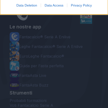
Data Deletion
Data Access
Privacy Policy
Le nostre app
Fantacalcio® Serie A Enilive
Leghe Fantacalcio® Serie A Enilive
EuroLeghe Fantacalcio®
Guida per l'asta perfetta
FantaAsta Live
FantaAsta Buzz
Strumenti
Probabili formazioni
Voti Fantacalcio Serie A