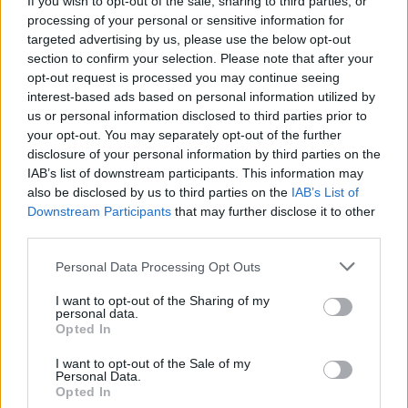
If you wish to opt-out of the sale, sharing to third parties, or
Verona contro il Chievo
e Inzaghi messo
processing of your personal or sensitive information for
targeted advertising by us, please use the below opt-out
nuovamente in discussione. In zona
section to confirm your selection. Please note that after your
retrocessione, respira il
Cesena
che vince
opt-out request is processed you may continue seeing
contro l'
Udinese
, mentre il
Cagliari
cade in
interest-based ads based on personal information utilized by
us or personal information disclosed to third parties prior to
casa contro il
Verona
.
your opt-out. You may separately opt-out of the further
disclosure of your personal information by third parties on the
Juventus58
IAB’s list of downstream participants. This information may
also be disclosed by us to third parties on the
IAB’s List of
Roma49
Downstream Participants
that may further disclose it to other
Napoli45
third parties.
Lazio43
Personal Data Processing Opt Outs
Fiorentina42
Sampdoria39
I want to opt-out of the Sharing of my
personal data.
Genoa36
Opted In
Torino36
I want to opt-out of the Sale of my
Inter35
Personal Data.
Opted In
Milan34