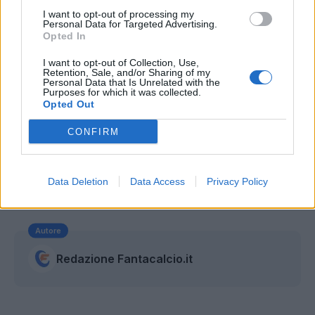
Palermo34
I want to opt-out of processing my
Personal Data for Targeted Advertising.
Sassuolo29
Opted In
Empoli28
I want to opt-out of Collection, Use,
Udinese28
Retention, Sale, and/or Sharing of my
Personal Data that Is Unrelated with the
Verona28
Purposes for which it was collected.
Opted Out
Chievo25
Atalanta23
CONFIRM
Cagliari20
Cesena19
Data Deletion
Data Access
Privacy Policy
Parma10*
Autore
Redazione Fantacalcio.it