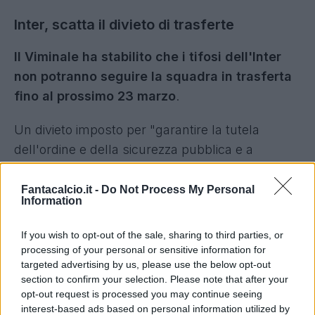
Inter, scatta il divieto di trasferte
Il Viminale ha stabilito che i tifosi dell'Inter
non potranno seguire la squadra in trasferta
fino al prossimo 23 marzo
.
Un divieto imposto per "garantire la tutela
dell'ordine e della sicurezza pubblica e a
prevenire il ripetersi di episodi che possano
compromettere il regolare svolgimento delle
Fantacalcio.it -
Do Not Process My Personal
Information
manifestazioni sportive".
If you wish to opt-out of the sale, sharing to third parties, or
Dunque, la squadra di Cristian Chivu dovrà fare
processing of your personal or sensitive information for
a meno dei propri tifosi per le partite sui campi di
targeted advertising by us, please use the below opt-out
section to confirm your selection. Please note that after your
Sassuolo, Lecce e Fiorentina.
opt-out request is processed you may continue seeing
interest-based ads based on personal information utilized by