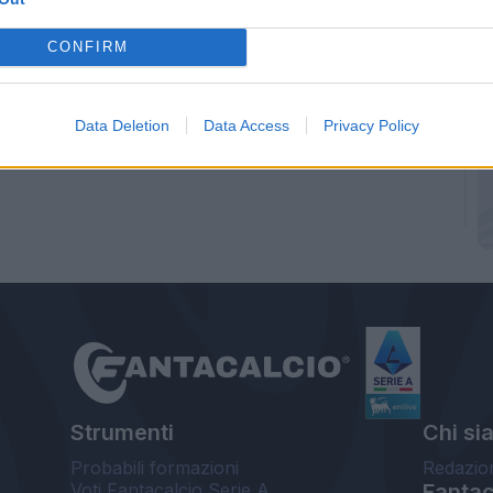
CONFIRM
Data Deletion
Data Access
Privacy Policy
Strumenti
Chi si
Probabili formazioni
Redazio
Voti Fantacalcio Serie A
Fantaca