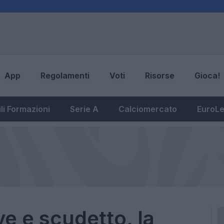
App
Regolamenti
Voti
Risorse
Gioca!
li Formazioni
Serie A
Calciomercato
EuroL
ve e scudetto, la