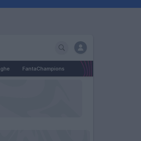
eghe
FantaChampions