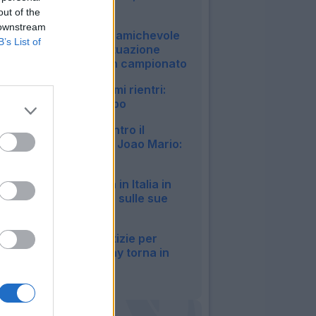
Malen..."
out of the
09:07
 downstream
Milan, Gila salta l'amichevole
B’s List of
col Chelsea: la situazione
verso il debutto in campionato
07:04
Inter, ecco gli ultimi rientri:
Akanji già in campo
06:57
Fiorentina, 1-1 contro il
Deportivo: ottimo Joao Mario:
il tabellino
22:57
Milan, Gila rientra in Italia in
anticipo: le ultime sulle sue
condizioni
19:15
Napoli, buone notizie per
Allegri: McTominay torna in
gruppo
17:38