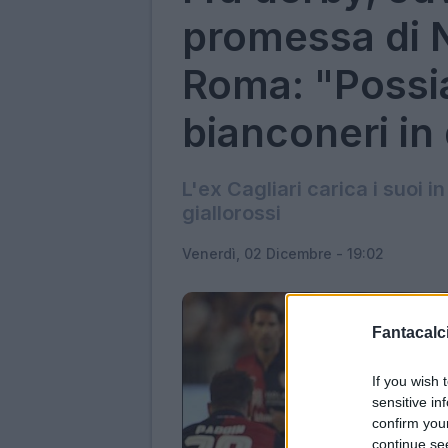
promessa di N
Roma: "Possi
bianconeri in 
L'ex Cagliari carica i suoi i
giallorossi
Venerdì, 02 Dicembre - 19:02
Fantacalci
If you wish 
sensitive in
confirm you
continue se