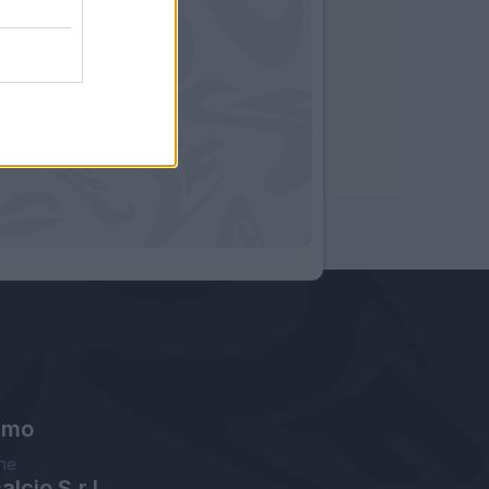
amo
ne
lcio S.r.l.