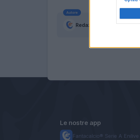
Autore
Redazione Fantacalcio.it
Le nostre app
Fantacalcio® Serie A Enilive