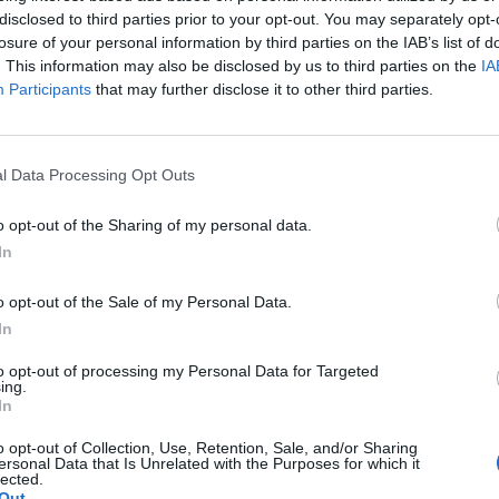
disclosed to third parties prior to your opt-out. You may separately opt-
losure of your personal information by third parties on the IAB’s list of
. This information may also be disclosed by us to third parties on the
IA
Participants
that may further disclose it to other third parties.
ainggolan (getty)
l Data Processing Opt Outs
a stagione quello che comincerà domenica col
o opt-out of the Sharing of my personal data.
uirà sino alla sosta natalizia passando per la
In
ne ci ha pensato
Radja Nainggolan
ai microfoni
del centrocampista belga:
"Possiamo vincere
o opt-out of the Sale of my Personal Data.
sperienza di Totti e De Rossi che partite come
In
e ci aiuteranno a mantenere la giusta
to opt-out of processing my Personal Data for Targeted
ing.
e rimasto qui in estate, voglio vincere con
In
 a fare più punti possibile nei prossimi
o opt-out of Collection, Use, Retention, Sale, and/or Sharing
r ora sta facendo fatica, dipende da noi e da
ersonal Data that Is Unrelated with the Purposes for which it
lected.
 crederci"
.
Out