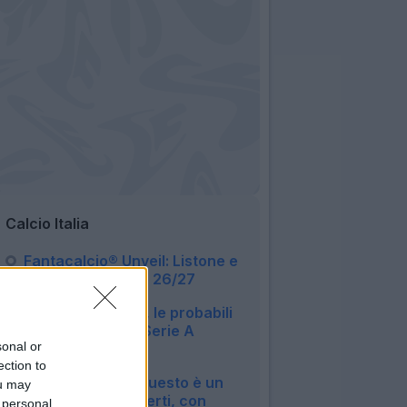
Calcio Italia
Fantacalcio® Unveil: Listone e
novità App Leghe 26/27
07:05
Asta Fantacalcio, le probabili
formazioni della Serie A
sonal or
Enilive 2026/27
ection to
06:16
Roma, Castro: "Questo è un
ou may
sogno a occhi aperti, con
 personal