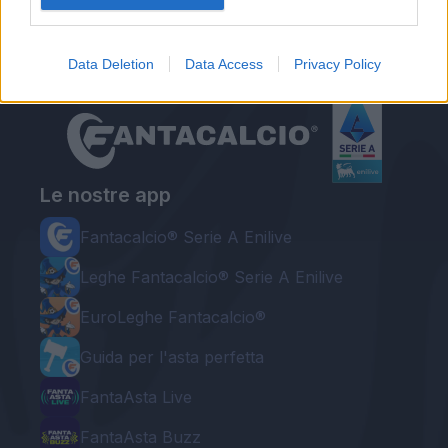
Data Deletion
Data Access
Privacy Policy
Le nostre app
Fantacalcio® Serie A Enilive
Leghe Fantacalcio® Serie A Enilive
EuroLeghe Fantacalcio®
Guida per l'asta perfetta
FantaAsta Live
FantaAsta Buzz