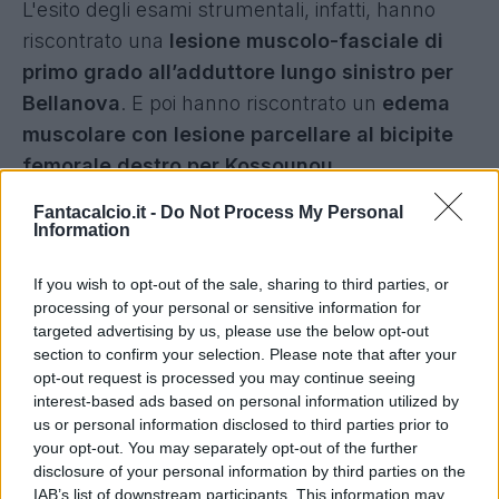
L'esito degli esami strumentali, infatti, hanno
riscontrato una
lesione muscolo-fasciale di
primo grado all’adduttore lungo sinistro per
Bellanova
. E poi hanno riscontrato
un
edema
muscolare con lesione parcellare al bicipite
femorale destro per Kossounou
.
Fantacalcio.it -
Do Not Process My Personal
Atalanta, i tempi di recupero per Bellanova
Information
e Kossounou
If you wish to opt-out of the sale, sharing to third parties, or
Stando alle prime diagnosi,
per Bellanova si
processing of your personal or sensitive information for
viaggia verso le 2-3 settimane di recupero
.
targeted advertising by us, please use the below opt-out
section to confirm your selection. Please note that after your
Salterà di certo la prossima contro il Como e
opt-out request is processed you may continue seeing
spererà di essere in campo per la ripresa del
interest-based ads based on personal information utilized by
campionato contro la Lazio.
Per Kossounou,
us or personal information disclosed to third parties prior to
your opt-out. You may separately opt-out of the further
invece, si rischia il mese di stop
: l'ex Bayer
disclosure of your personal information by third parties on the
potrebbe tornare a disposizione nei primi
IAB’s list of downstream participants. This information may