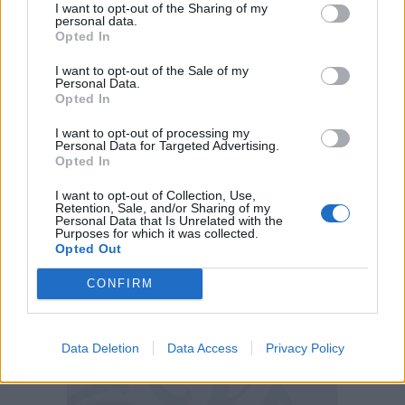
I want to opt-out of the Sharing of my
MARCATORI
: Bisseck 90'+7'
personal data.
Opted In
INTER
:
13 Martinez; 31 Bisseck, 15 Acerbi (95
I want to opt-out of the Sale of my
Personal Data.
Bastoni 46'), 47 Fontanarosa (32 Dimarco 46');
Opted In
54 Kamate (36 Darmian 46'), 23 Barella (57
I want to opt-out of processing my
Quieto 84'), 22 Mkhitaryan, 7 Zielinski (20
Personal Data for Targeted Advertising.
Calhanoglu 63'), 30 Carlos Augusto; 11 Correa (8
Opted In
Arnautovic 63'), 24 Salcedo (16 Frattesi 46').
I want to opt-out of Collection, Use,
Retention, Sale, and/or Sharing of my
Personal Data that Is Unrelated with the
Purposes for which it was collected.
Opted Out
CONFIRM
Data Deletion
Data Access
Privacy Policy