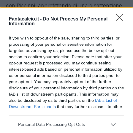
con Piccinni, approfittando di una disattenzione
di Martinez tra i pali, non una prestazione
Fantacalcio.it -
Do Not Process My Personal
incoraggiante. Nella ripresa gioca, di fatto, solo
Information
l'Inter che sfiora il gol diverse volte, ma non
If you wish to opt-out of the sale, sharing to third parties, or
trova mai la traccia giusta per la rete.
processing of your personal or sensitive information for
targeted advertising by us, please use the below opt-out
I cambi danno la scossa, in particolare con
section to confirm your selection. Please note that after your
l'ingresso di Calhanoglu in mezzo e
opt-out request is processed you may continue seeing
Arnautovic in attacco
. L'austriaco dopo un
interest-based ads based on personal information utilized by
us or personal information disclosed to third parties prior to
buon impatto sparisce dal gioco, poco coinvolto
your opt-out. You may separately opt-out of the further
e sembra anche dolorante alla coscia; con
disclosure of your personal information by third parties on the
l'andamento della partita prevale la fisicità di
IAB’s list of downstream participants. This information may
also be disclosed by us to third parties on the
IAB’s List of
Bisseck
, l'intraprendenza di Darmian e Carlos
Downstream Participants
that may further disclose it to other
Augusto, apparsi in ottima forma.
third parties.
Pisa-Inter 1-1: il tabellino
Personal Data Processing Opt Outs