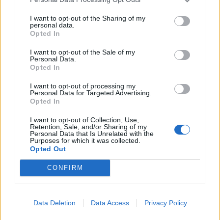
Europei, e ha vinto due titoli: una Coppa di
I want to opt-out of the Sharing of my
personal data.
Germania (Lipsia 2021-22) e una
Opted In
Supercoppa di Turchia (Fenerbahce 2025).
I want to opt-out of the Sale of my
A livello di competizioni continentali, ha
Personal Data.
partecipato alla Champions League e
Opted In
anche all’Europa League, raggiungendo la
I want to opt-out of processing my
Personal Data for Targeted Advertising.
semifinale nel 2021-22.
Opted In
Benvenuto Mister!
I want to opt-out of Collection, Use,
Retention, Sale, and/or Sharing of my
Personal Data that Is Unrelated with the
Purposes for which it was collected.
Opted Out
CONFIRM
Data Deletion
Data Access
Privacy Policy