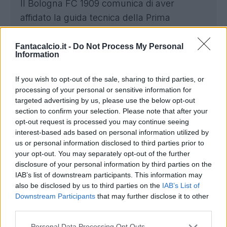
Il Bologna FC 1909 comunica di aver
affidato la guida tecnica della Prima
Squadra a
Domenico Tedesco
, che ha
sottoscritto un contratto fino al 30 giugno
Fantacalcio.it -
Do Not Process My Personal
Information
2028 con opzione per una stagione
successiva.
If you wish to opt-out of the sale, sharing to third parties, or
processing of your personal or sensitive information for
Nato a Rossano (CS) il 12/9/1985, nel corso
targeted advertising by us, please use the below opt-out
section to confirm your selection. Please note that after your
della sua carriera da allenatore ha lavorato
opt-out request is processed you may continue seeing
nei settori giovanili di Stoccarda e
interest-based ads based on personal information utilized by
Hoffenheim, quindi ha guidato Erzgebirge
us or personal information disclosed to third parties prior to
your opt-out. You may separately opt-out of the further
Aue, Schalke 04, Spartak Mosca, Lipsia,
disclosure of your personal information by third parties on the
Nazionale del Belgio e Fenerbahce. Ha
IAB’s list of downstream participants. This information may
ottenuto un secondo e un quarto posto
also be disclosed by us to third parties on the
IAB’s List of
Downstream Participants
that may further disclose it to other
nella Bundesliga tedesca, un secondo
third parties.
posto nella Prem’er-Liga russa, ha
raggiunto gli Ottavi di Finale ai Campionati
Personal Data Processing Opt Outs