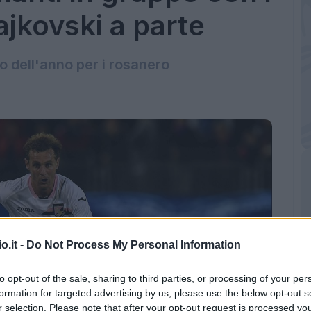
jkovski a parte
o dell'anno per i rosanero
o.it -
Do Not Process My Personal Information
to opt-out of the sale, sharing to third parties, or processing of your per
formation for targeted advertising by us, please use the below opt-out s
r selection. Please note that after your opt-out request is processed y
manti (Getty Images)