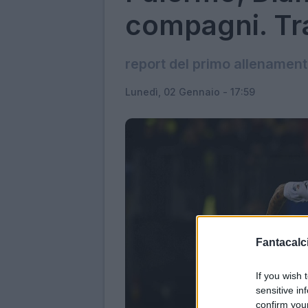
compagni. Tra
report del primo allenament
Lunedì, 02 Gennaio - 17:59
Fantacalci
If you wish 
sensitive in
confirm you
Dia