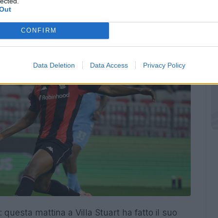
lected.
Out
CONFIRM
Data Deletion
Data Access
Privacy Policy
i: questa mattina a Villa Stuart ha fatto il suo