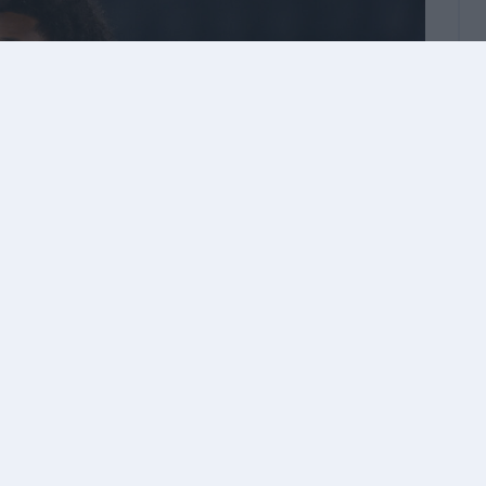
di Molina come nuovo terzino destro,
in casa
per la campagna acquisti
che finora ha
ntiago Castro.
ti, Gian Piero Gasperini chiede a gran voce
 il club vuole provare ad andare incontro alle