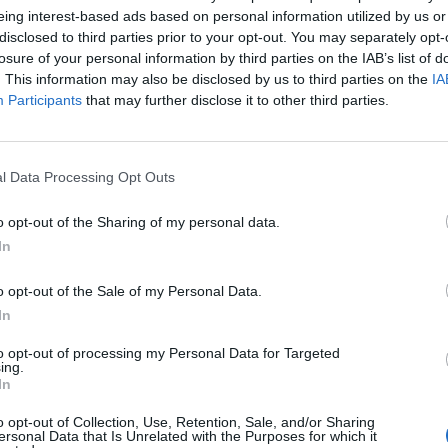
eing interest-based ads based on personal information utilized by us or
disclosed to third parties prior to your opt-out. You may separately opt-
ugenio Corini
e il suo
Palermo
: i rosanero si sono
losure of your personal information by third parties on the IAB’s list of
la sfida salvezza contro l'Empoli, trovando
. This information may also be disclosed by us to third parties on the
IA
ronto a lavorare con i compagni. Lavoro
Participants
that may further disclose it to other third parties.
sti invece per Trajkovski, che lo scorso sabato aveva
iede. Ancora fuori dai giochi Andelkovic e Rajkovic,
oterapico.
l Data Processing Opt Outs
o opt-out of the Sharing of my personal data.
In
o opt-out of the Sale of my Personal Data.
In
to opt-out of processing my Personal Data for Targeted
ate di visite
ing.
In
o Kevin Carlos e
o opt-out of Collection, Use, Retention, Sale, and/or Sharing
ersonal Data that Is Unrelated with the Purposes for which it