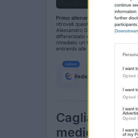
continue se
information 
Primo allenamento del 2007
per
E
further disc
ritrovati quest'oggi per preparare 
participants
Alessandro Diamanti in gruppo e p
Downstream 
differenziato e cure dai fisioterapi
rimediato un trauma distorsivo al p
entrambi alle prese con lavoro fisi
Persona
Autore
I want t
Opted 
Redazione Fantacalcio.it
I want t
Opted 
I want 
Cagliari, giorn
Advertis
Opted 
mediche: ecc
I want t
of my P