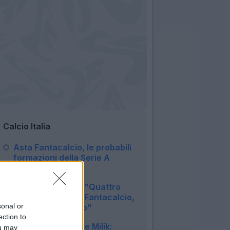
Calcio Italia
Asta Fantacalcio, le probabili
formazioni della Serie A
Enilive 2026/27
06:16
Como, Fabregas: "Quattro
anni fa ho fatto il Fantacalcio,
sonal or
prenderei Lautaro"
ection to
08:20
Juventus, si rivede Milik:
ou may