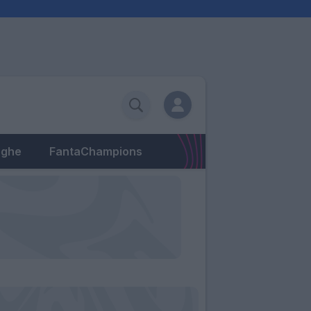
eghe
FantaChampions