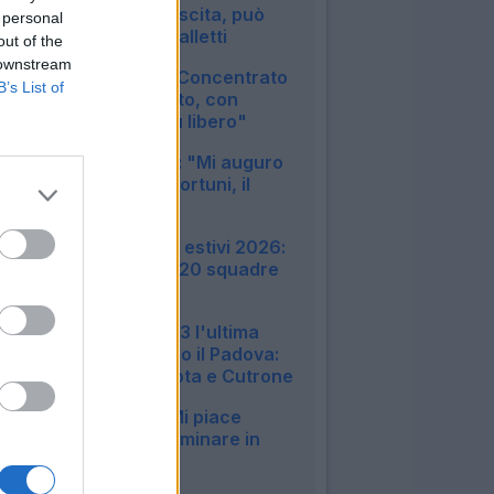
condizione in crescita, può
 personal
tornare utile a Spalletti
out of the
09:33
 downstream
Bologna, Rowe: "Concentrato
B’s List of
su questo progetto, con
Tedesco sono più libero"
09:08
Inter, Calhanoglu: "Mi auguro
di avere meno infortuni, il
rinnovo..."
08:08
Amichevoli e ritiri estivi 2026:
tutte le info sulle 20 squadre
di Serie A
22:51
Monza, finisce 3-3 l'ultima
amichevole contro il Padova:
in gol Pessina, Mota e Cutrone
22:50
Milan, Jashari: "Mi piace
Amorim, vuole dominare in
mezzo al campo"
20:30