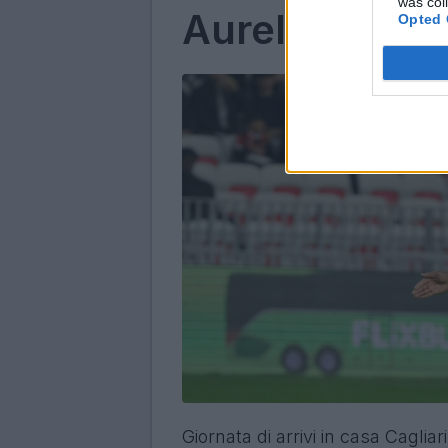
was col
Aurelio
Opted 
Giornata di arrivi in casa Cagliar