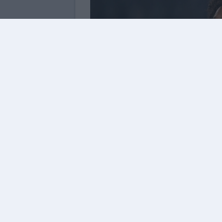
Nonostante l'imminente arrivo 
Roma non c'è soddisfazione 
portato in giallorosso anche Sa
Da un anno a questa parte, infat
un'ala di qualità e questa volta