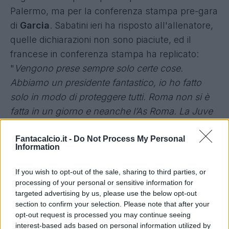
Palermo, ma per la conferenza stampa pre-gara
di
Garcia
.
Sabatini ieri ha risposto all'allenatore,
quelle dichiarazioni non sono piaciute
, ed il
francese in conferenza stampa ha replicato:
"
Vengono prese sempre solo certe cose.
Abbiamo un presidente fantastico, io ho fatto
solo in modo di proteggere tutti. Roma non si è
fatta in un giorno e neanche l’As Roma. La Juve
è ad un passo dal triplete, e dopo Juve-Roma
Fantacalcio.it -
Do Not Process My Personal
c’era una verità specifica. Bisognava lottare
Information
contro il pessimismo e dare carica alla squadra.
Per quello ho detto che avremmo vinto lo
If you wish to opt-out of the sale, sharing to third parties, or
scudetto. Probabilmente, se non l’avessi fatto,
processing of your personal or sensitive information for
targeted advertising by us, please use the below opt-out
non saremmo arrivati neanche in Europa
section to confirm your selection. Please note that after your
League. Al momento c’è tutto il tempo per
opt-out request is processed you may continue seeing
lavorare. La sintonia c’è, la dirigenza americana e
interest-based ads based on personal information utilized by