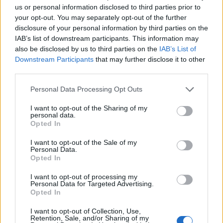
us or personal information disclosed to third parties prior to
italiana vanno d’accordo. Lavoriamo insieme e
your opt-out. You may separately opt-out of the further
prendiamo le decisioni insieme e questo non
disclosure of your personal information by third parties on the
cambierà. Il futuro? Resto finché mi vogliono
".
IAB’s list of downstream participants. This information may
also be disclosed by us to third parties on the
IAB’s List of
Downstream Participants
that may further disclose it to other
third parties.
Personal Data Processing Opt Outs
I want to opt-out of the Sharing of my
personal data.
Opted In
I want to opt-out of the Sale of my
Personal Data.
Opted In
Con questo botta e risposta sorgono dei dubbi
anche sul futuro dell'allenatore sulla panchina
I want to opt-out of processing my
Personal Data for Targeted Advertising.
giallorossa. In settimana ci sarà l'incontro
Opted In
decisivo con il presidente
Pallotta
ma la
I want to opt-out of Collection, Use,
sensazione è che qualcosa si sia rotto. Urge un
Retention, Sale, and/or Sharing of my