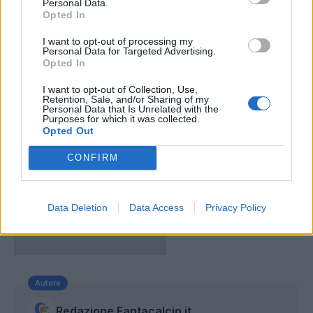
Personal Data.
Domizzi (Udinese), Benalouane (Atalanta),
Opted In
Rodriguez (Fiorentina), Rodriguez e Valoti (Hellas
I want to opt-out of processing my
Verona), Tonelli (Empoli), Vives (Torino), Klose
Personal Data for Targeted Advertising.
Opted In
(Lazio), Acquah (Sampdoria), Abate e Mexes
(Milan), Cannavaro (Sassuolo), Burdisso (Genoa)
I want to opt-out of Collection, Use,
Retention, Sale, and/or Sharing of my
ed Evra (Juventus)
.
Personal Data that Is Unrelated with the
Purposes for which it was collected.
Opted Out
CONFIRM
Data Deletion
Data Access
Privacy Policy
Autore
Redazione Fantacalcio.it