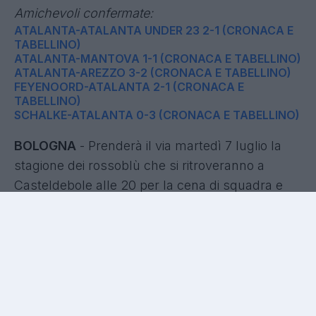
Amichevoli confermate:
ATALANTA-ATALANTA UNDER 23 2-1 (CRONACA E
TABELLINO)
ATALANTA-MANTOVA 1-1 (CRONACA E TABELLINO)
ATALANTA-AREZZO 3-2 (CRONACA E TABELLINO)
FEYENOORD-ATALANTA 2-1 (CRONACA E
TABELLINO)
SCHALKE-ATALANTA 0-3 (CRONACA E TABELLINO)
BOLOGNA
- Prenderà il via martedì 7 luglio la
stagione dei rossoblù che si ritroveranno a
Casteldebole alle 20 per la cena di squadra e
staff. Dopo qualche giorno di test atletici al
centro tecnico Niccolò Galli, il 13 la squadra di
Tedesco partirà per Rio Pusteria-Valles, la
località dell’Alto Adige che fino a sabato 25
ospiterà la preparazione estiva.