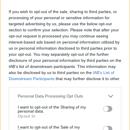
recinto di giuoco, rivolto agli Ufficiali di gara
If you wish to opt-out of the sale, sharing to third parties, or
espressioni ingiuriose (due giornate), proferendo
processing of your personal or sensitive information for
espressione blasfema (una giornata); infrazioni
targeted advertising by us, please use the below opt-out
rilevate dal Quarto Ufficiale.
section to confirm your selection. Please note that after your
opt-out request is processed you may continue seeing
interest-based ads based on personal information utilized by
SQUALIFICA PER DUE GIORNATE EFFETTIVE DI
us or personal information disclosed to third parties prior to
GARA ED AMMONIZIONE AGYEMAN BADU
your opt-out. You may separately opt-out of the further
disclosure of your personal information by third parties on the
Emmanuel (Udinese):
per proteste nei
IAB’s list of downstream participants. This information may
confronti degli Ufficiali di gara (Quinta
also be disclosed by us to third parties on the
IAB’s List of
sanzione); per avere, al 12° del secondo
Downstream Participants
that may further disclose it to other
third parties.
tempo, all'atto dell'ammonizione, rivolto
all'Arbitro un'espressione ingiuriosa.
Personal Data Processing Opt Outs
I want to opt-out of the Sharing of my
personal data.
Opted In
Inoltre
sanzionati per un turno
:
Mirante e
Belfodil (Parma), Murru e Cossu (Cagliari),
I want to opt-out of the Sale of my