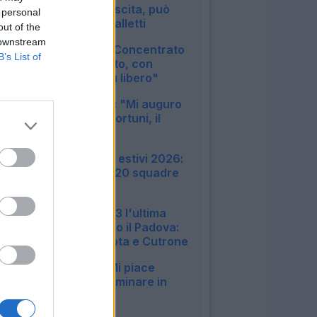
condizione in crescita, può
 personal
tornare utile a Spalletti
out of the
09:33
 downstream
Bologna, Rowe: "Concentrato
B’s List of
su questo progetto, con
Tedesco sono più libero"
09:08
Inter, Calhanoglu: "Mi auguro
di avere meno infortuni, il
rinnovo..."
08:08
Amichevoli e ritiri estivi 2026:
tutte le info sulle 20 squadre
di Serie A
22:51
Monza, finisce 3-3 l'ultima
amichevole contro il Padova:
in gol Pessina, Mota e Cutrone
22:50
Milan, Jashari: "Mi piace
Amorim, vuole dominare in
mezzo al campo"
20:30