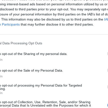
eing interest-based ads based on personal information utilized by us or
disclosed to third parties prior to your opt-out. You may separately opt-
losure of your personal information by third parties on the IAB’s list of
 con la Fiorentina
, è dai più considerato come
. This information may also be disclosed by us to third parties on the
IA
partire dalla prossima stagione. Al riguardo,
Participants
that may further disclose it to other third parties.
oncata da Stefano Castagna, procuratore del
parlato della situazione del suo assistito ai
ecisione è stata presa,
dobbiamo analizzare
l Data Processing Opt Outs
eto piace a molte squadre, tra cui il Liverpool
o opt-out of the Sharing of my personal data.
è nel mirino anche del Real Madrid
. Fare la
In
ub hanno in rosa dei portiere fortissimi, la
fatto.
Un prestito di un anno, però, non è
o opt-out of the Sale of my Personal Data.
In
to opt-out of processing my Personal Data for Targeted
ing.
In
o opt-out of Collection, Use, Retention, Sale, and/or Sharing
ersonal Data that Is Unrelated with the Purposes for which it