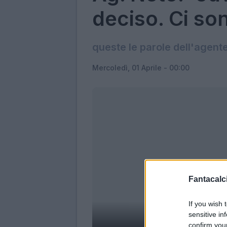
deciso. Ci so
queste le parole dell'agente
Mercoledì, 01 Aprile - 00:00
Fantacalci
If you wish 
sensitive in
confirm you
N