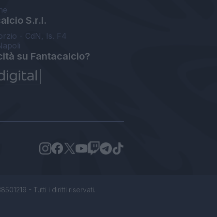
ne
lcio S.r.l.
orzio - CdN, Is. F4
Napoli
cità su Fantacalcio?
1219 - Tutti i diritti riservati.