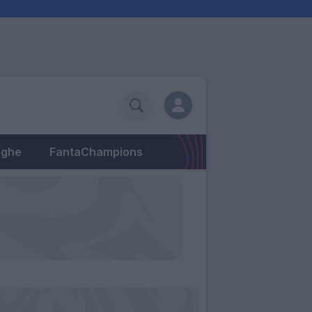
eghe
FantaChampions