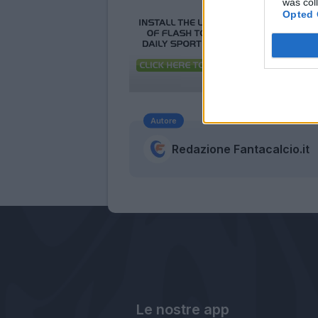
was col
Opted 
Autore
Redazione Fantacalcio.it
Le nostre app