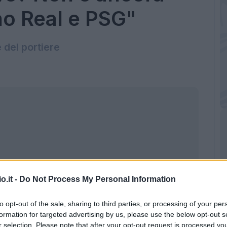
no Real e PSG"
 del portiere
o.it -
Do Not Process My Personal Information
to opt-out of the sale, sharing to third parties, or processing of your per
formation for targeted advertising by us, please use the below opt-out s
r selection. Please note that after your opt-out request is processed y
eto (Getty images)