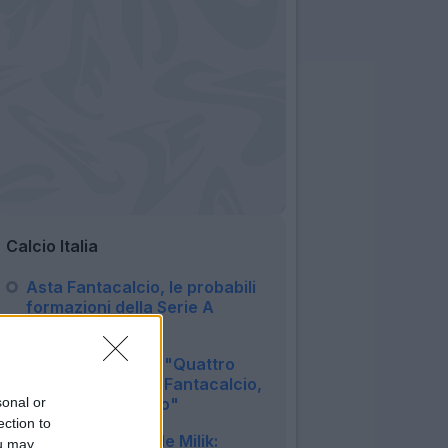
Calcio Italia
Asta Fantacalcio, le probabili
formazioni della Serie A
Enilive 2026/27
06:16
Como, Fabregas: "Quattro
anni fa ho fatto il Fantacalcio,
prenderei Lautaro"
sonal or
08:20
ection to
Juventus, si rivede Milik:
ou may