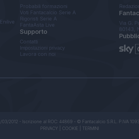
Probabili formazioni
Redazio
Voti Fantacalcio Serie A
Fantaca
Rigoristi Serie A
Enilive
Via G. P
FantaAsta Live
80143, 
Supporto
Pubbli
Contatti
Impostazioni privacy
Lavora con noi
/03/2012 - Iscrizione al ROC: 44869 - © Fantacalcio S.R.L. P.IVA 1093850
PRIVACY
|
COOKIE
|
TERMINI