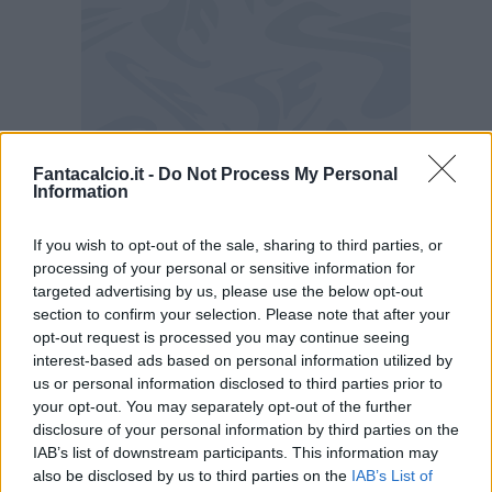
Fantacalcio.it -
Do Not Process My Personal
Ancora ombre sulle possibile partita di domani,
Information
anche se le ultime indiscrezioni danno la Lega
If you wish to opt-out of the sale, sharing to third parties, or
possibilista sullo svolgimento della gara.
processing of your personal or sensitive information for
targeted advertising by us, please use the below opt-out
Lazio-Torino sarà rinviata?
section to confirm your selection. Please note that after your
opt-out request is processed you may continue seeing
In attesa che nella giornata di oggi arrivino i
interest-based ads based on personal information utilized by
risultati dei tamponi fatti ieri,
i test effettuati
us or personal information disclosed to third parties prior to
your opt-out. You may separately opt-out of the further
sabato dai componenti del gruppo squadra
disclosure of your personal information by third parties on the
del Torino hanno dato esito negativo.
Se tale
IAB’s list of downstream participants. This information may
situazione dovesse ripetersi lunedì, l'Asl
also be disclosed by us to third parties on the
IAB’s List of