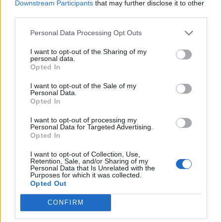
Downstream Participants
that may further disclose it to other
potrebbe permettere ai granata di partire verso
third parties.
Roma.
Personal Data Processing Opt Outs
Ricordiamo che il Torino non può avanzare la
I want to opt-out of the Sharing of my
richiesta di rinvio, dato che
è possibile farlo solo
personal data.
Opted In
con 10 positivi fra i giocatori
con numero di
maglia assegnato nei 7 giorni antecedenti la
I want to opt-out of the Sale of my
Personal Data.
partita.
Opted In
Lazio - Torino rinviata? Ecco cosa
I want to opt-out of processing my
Personal Data for Targeted Advertising.
accadrebbe al Fantacalcio
Opted In
I want to opt-out of Collection, Use,
Se il rinvio della sfida Lazio-Torino dovesse
Retention, Sale, and/or Sharing of my
Personal Data that Is Unrelated with the
essere disposto a data da destinarsi
(ipotesi più
Purposes for which it was collected.
che probabile) e quindi non più prima dell'inizio
Opted Out
del prossimo turno di Serie A, sarebbe data
CONFIRM
liberà facoltà ad ogni singola Lega Fantacalcio di