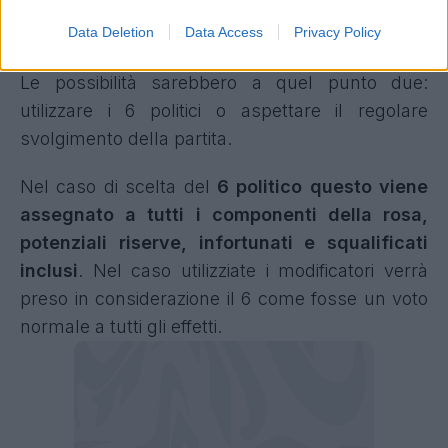
decidere in base al proprio regolamento interno.
Data Deletion
Data Access
Privacy Policy
Le possibilità sarebbero a quel punto due:
utilizzare i 6 politici o aspettare il regolare
svolgimento della partita.
Nel caso di scelta del
6 politico questo viene
assegnato a tutti i componenti della rosa,
potenziali riserve, infortunati e squalificati
inclusi
. Nel caso utilizziate i modificatori verrà
preso in considerazione il 6 come fosse un voto
normale a tutti gli effetti.