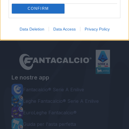
Autore
CONFIRM
Gianmarco Della Ragione
Data Deletion
Data Access
Privacy Policy
Le nostre app
Fantacalcio® Serie A Enilive
Leghe Fantacalcio® Serie A Enilive
EuroLeghe Fantacalcio®
Guida per l'asta perfetta