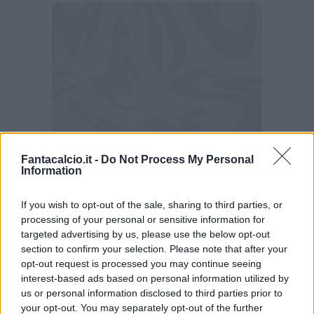
Fantacalcio.it -
Do Not Process My Personal
Information
If you wish to opt-out of the sale, sharing to third parties, or
Juventus, out Cambiaso con l'Empoli:
processing of your personal or sensitive information for
i convocati
targeted advertising by us, please use the below opt-out
section to confirm your selection. Please note that after your
Perin, Pinsoglio, D Gregorio, Alberto, Gatti,
opt-out request is processed you may continue seeing
interest-based ads based on personal information utilized by
Veiga, Savona, Rouhi, Locatelli,
us or personal information disclosed to third parties prior to
Koopmeiners, McKennie, Thuram, Fagioli,
your opt-out. You may separately opt-out of the further