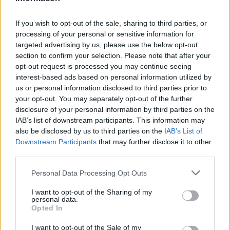
"Formazione? Qualcosa cambieremo, ci sarà
sicuramente il rientro di Buffon in porta.
If you wish to opt-out of the sale, sharing to third parties, or
processing of your personal or sensitive information for
L’unica defezione sarà Ramsey che ha
targeted advertising by us, please use the below opt-out
avuto un lieve risentimento ieri in
section to confirm your selection. Please note that after your
allenamento e speriamo di recuperarlo
opt-out request is processed you may continue seeing
interest-based ads based on personal information utilized by
sabato.
Per il resto vedremo domani".
us or personal information disclosed to third parties prior to
your opt-out. You may separately opt-out of the further
disclosure of your personal information by third parties on the
Pirlo su Arthur
IAB’s list of downstream participants. This information may
also be disclosed by us to third parties on the
IAB’s List of
"È una mezzala di costruzione. È molto bravo
Downstream Participants
that may further disclose it to other
a gestire la palla, dà i tempi alla squadra ed è
third parties.
sempre in movimento per cercare di essere
Personal Data Processing Opt Outs
d’aiuto anche quando gli altri sono in
possesso.
Arthur è uno che ci dà delle grosse
I want to opt-out of the Sharing of my
personal data.
geometrie
".
Opted In
I want to opt-out of the Sale of my