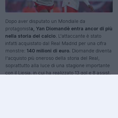
Dopo aver disputato un Mondiale da
protagonist
a, Yan Diomandè entra ancor di più
nella storia del calcio
. L'attaccante è stato
infatti acquistato dal Real Madrid per una cifra
monstre:
140 milioni di euro.
Diomande diventa
l'acquisto più oneroso della storia del Real,
soprattutto alla luce di una stagione importante
con il Lipsia, in cui ha realizzato 13 gol e 8 assist,
diventando una pedina importante anche in
Euroleghe, il cui valore - adesso - si alzerà
nettamente.
Gli acquisti più costosi della storia del Real
Madrid