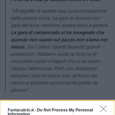
"Mi aspetto di vedere una Juve consapevole
della propria forza. La gara di domani non
sarà decisiva, dovremo essere bravi a gestirla.
La gara di campionato ci ha insegnato che
quando non siamo sul pezzo non siamo noi
stessi.
Da lì siamo ripartiti facendo grandi
prestazioni. Abbiamo avuto la fortuna di
incontrare subito il Napoli che ci ha subito
rialzato l’attenzione. Però non dobbiamo
adagiarci perché siamo solo all’inizio del
ritorno e abbiamo ancora tante partite da
giocare".
Pirlo su infortunio di Ramsey
Fantacalcio.it -
Do Not Process My Personal
Information