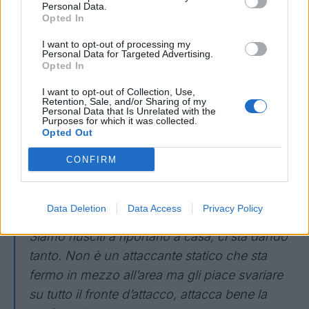
Personal Data.
Opted In
I want to opt-out of processing my
Personal Data for Targeted Advertising.
Opted In
I want to opt-out of Collection, Use,
Retention, Sale, and/or Sharing of my
Personal Data that Is Unrelated with the
Purposes for which it was collected.
Opted Out
CONFIRM
Pirlo su Morata
Data Deletion
Data Access
Privacy Policy
"È il centravanti moderno che cercavamo.
Siamo riusciti a riportarlo a casa, ci sta dando
tanto. Non è un attaccante statico che sta
fermo in mezzo all’area ma gli piace svariare
su tutto il fronte d’attacco, attacca bene la