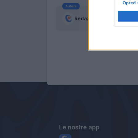
Opted 
Autore
Redazione Fantacalcio.it
Le nostre app