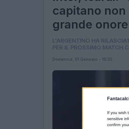
capitano non
grande onore
L'ARGENTINO HA RILASCIA
PER IL PROSSIMO MATCH 
Domenica, 01 Gennaio - 16:35
Fantacalci
If you wish 
sensitive in
confirm you