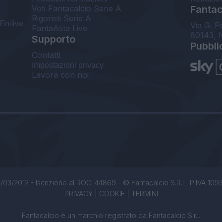
Voti Fantacalcio Serie A
Fantaca
Rigoristi Serie A
Enilive
Via G. P
FantaAsta Live
80143, 
Supporto
Pubbli
Contatti
Impostazioni privacy
Lavora con noi
/03/2012 - Iscrizione al ROC: 44869 - © Fantacalcio S.R.L. P.IVA 1093850
PRIVACY
|
COOKIE
|
TERMINI
Fantacalcio è un marchio registrato da Fantacalcio S.r.l.