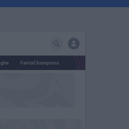
eghe
FantaChampions