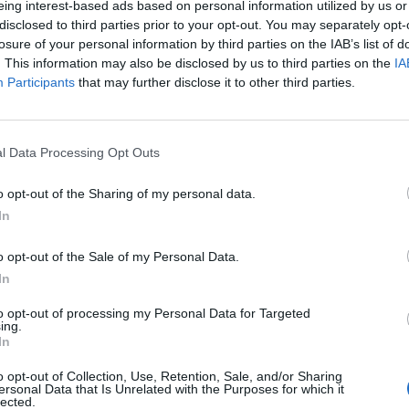
eing interest-based ads based on personal information utilized by us or
disclosed to third parties prior to your opt-out. You may separately opt-
losure of your personal information by third parties on the IAB’s list of
 Icardi (getty images)
. This information may also be disclosed by us to third parties on the
IA
Participants
that may further disclose it to other third parties.
'Inter in questo inizio di stagione. Mauro
Icardi
nemmeno quelle dei fantallenatori -
realizzando
l Data Processing Opt Outs
 una fantamedia pari a 8,42
. L'attaccante
o opt-out of the Sharing of my personal data.
da Trezeguet per Sport Mediaset, queste le sue
In
calcio in una squadra piccola, però era la
tto tanti gol. All'inizio non volevo giocare,
o opt-out of the Sale of my Personal Data.
fermi in mezzo al campo
"
In
ndere la fascia da capitano in una squadra
to opt-out of processing my Personal Data for Targeted
anetti che l'ha avuta per quasi 20 anni di
ing.
In
peso, ma è un grande onore, per me che sono
o opt-out of Collection, Use, Retention, Sale, and/or Sharing
ersonal Data that Is Unrelated with the Purposes for which it
lected.