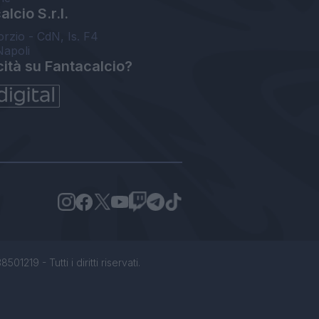
lcio S.r.l.
orzio - CdN, Is. F4
Napoli
cità su Fantacalcio?
1219 - Tutti i diritti riservati.