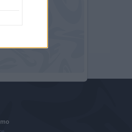
amo
ne