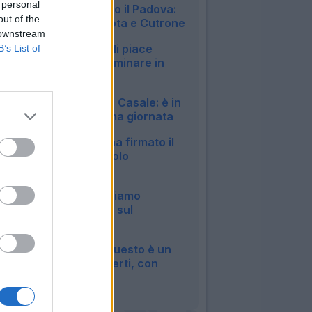
 personal
amichevole contro il Padova:
out of the
in gol Pessina, Mota e Cutrone
 downstream
22:50
Milan, Jashari: "Mi piace
B’s List of
Amorim, vuole dominare in
mezzo al campo"
20:30
Bologna, si ferma Casale: è in
dubbio per la prima giornata
20:13
Roma, Pellegrini ha firmato il
rinnovo: manca solo
l'ufficialità
14:27
Inter, Chivu: "Abbiamo
bisogno di minuti, sul
mercato..."
12:04
Roma, Castro: "Questo è un
sogno a occhi aperti, con
Malen..."
09:07