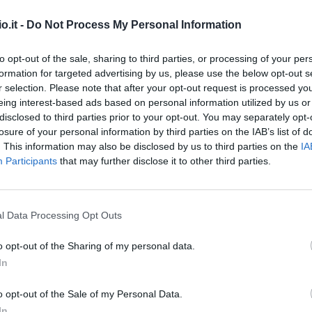
o.it -
Do Not Process My Personal Information
l po' col presidente e mi ha comunicato che
to opt-out of the sale, sharing to third parties, or processing of your per
formation for targeted advertising by us, please use the below opt-out s
 di CT della Nazionale.
Mi è dispiaciuto, poi
r selection. Please note that after your opt-out request is processed y
 io non avevo nessuna intenzione di mollare. Io
eing interest-based ads based on personal information utilized by us or
on vanno bene preferisco restare al mio posto,
disclosed to third parties prior to your opt-out. You may separately opt-
losure of your personal information by third parties on the IAB’s list of
ro. Però poi esonero è e devo prenderne atto.
. This information may also be disclosed by us to third parties on the
IA
o rapporto e ne devo prendere atto. Qualche
Participants
that may further disclose it to other third parties.
ori ed è giusto cercare il meglio tutti insieme.
atto, domani sera sarò in panchina e riscuoterò
mani non riscuoterò più. Visto che i risultati
l Data Processing Opt Outs
e responsabilità che ho, ho ricevuto dalla
o opt-out of the Sharing of my personal data.
 possibile. Anche se io avrei continuato devo
In
cere domani sera sarà sicuramente importante
 dopo di me. Io amo questa maglia, i calciatori
o opt-out of the Sale of my Personal Data.
a chiederò loro di dimostrare tutto ciò che
In