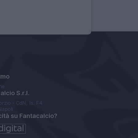
amo
ne
lcio S.r.l.
orzio - CdN, Is. F4
Napoli
cità su Fantacalcio?