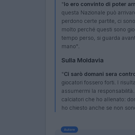
"
Io ero convinto di poter ar
questa Nazionale può arrivar
perdono certe partite, ci sono 
molto perché questi sono gioc
tempo perso, si guarda avant
mano".
Sulla Moldavia
"
Ci sarò domani sera contro
giocatori fossero forti. I risu
assumermi la responsabilità.
calciatori che ho allenato: d
ho chiesto anche se non sono 
Autore