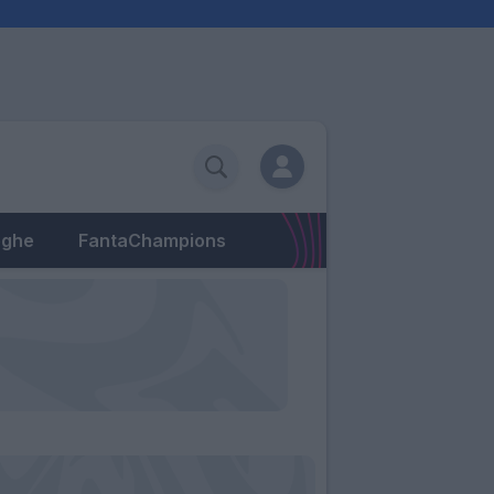
eghe
FantaChampions