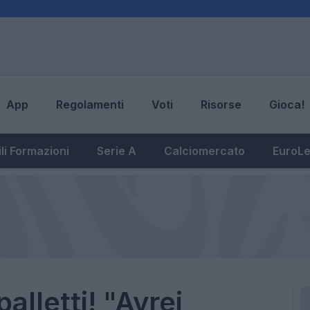
App
Regolamenti
Voti
Risorse
Gioca!
li Formazioni
Serie A
Calciomercato
EuroL
palletti! "Avrei