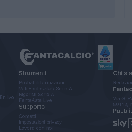
Strumenti
Chi si
Probabili formazioni
Redazio
Voti Fantacalcio Serie A
Fantaca
Rigoristi Serie A
Enilive
Via G. P
FantaAsta Live
80143, 
Supporto
Pubbli
Contatti
Impostazioni privacy
Lavora con noi