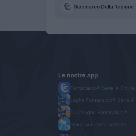
Gianmarco Della Ragione
Le nostre app
Fantacalcio® Serie A Enilive
Leghe Fantacalcio® Serie A 
EuroLeghe Fantacalcio®
Guida per l'asta perfetta