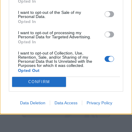
Opted In
Su Tonali
I want to opt-out of the Sale of my
Personal Data.
Sandro ha giocato una partita magnifica, ha
Opted In
giocato l'intero match. Abbiamo ritrovato un
I want to opt-out of processing my
calciatore fortissimo
Personal Data for Targeted Advertising.
Opted In
I want to opt-out of Collection, Use,
Retention, Sale, and/or Sharing of my
Personal Data that Is Unrelated with the
Purposes for which it was collected.
Opted Out
CONFIRM
Data Deletion
Data Access
Privacy Policy