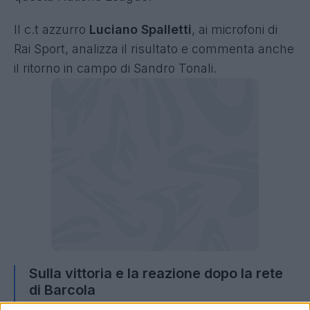
Il c.t azzurro
Luciano Spalletti
, ai microfoni di
Rai Sport, analizza il risultato e commenta anche
il ritorno in campo di Sandro Tonali.
Sulla vittoria e la reazione dopo la rete
di Barcola