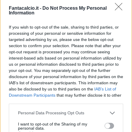
"Grande reazione, grande forza. Hanno fatto
Fantacalcio.it -
Do Not Process My Personal
la partita che dovevano fare, doppiamente
Information
bravi anche per questo. C'è sempre la
If you wish to opt-out of the sale, sharing to third parties, or
possibilità di fare meglio, quello che era
processing of your personal or sensitive information for
importante era stare dentro da squadra. La
targeted advertising by us, please use the below opt-out
tensione era alta, questi errori possono portarti
section to confirm your selection. Please note that after your
opt-out request is processed you may continue seeing
alla follia, ma noi abbiamo reagito alla grande.
interest-based ads based on personal information utilized by
Le difficoltà maggiori vanno messe d'accordo
us or personal information disclosed to third parties prior to
dentro noi stessi".
your opt-out. You may separately opt-out of the further
disclosure of your personal information by third parties on the
IAB’s list of downstream participants. This information may
Differenze rispetto all'Europeo
also be disclosed by us to third parties on the
IAB’s List of
Downstream Participants
that may further disclose it to other
"La condizione fisica è nettamente migliore
third parties.
rispetto a quella di qualche mese fa, fine
Personal Data Processing Opt Outs
campionato. Abbiamo trovato giocatori
giovani, che hanno voglia di fare bene".
I want to opt-out of the Sharing of my
personal data.