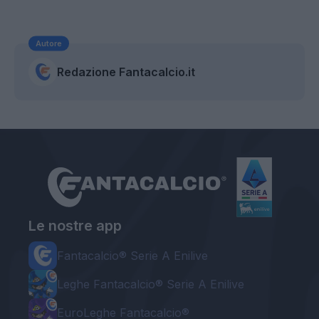
Autore
Redazione Fantacalcio.it
Le nostre app
Fantacalcio® Serie A Enilive
Leghe Fantacalcio® Serie A Enilive
EuroLeghe Fantacalcio®