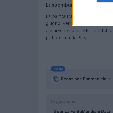
Lussemburgo-Italia, dove ve
La partita tra Lussemburgo e It
giugno, verrà trasmessa in dirett
definizione su Rai 4K. Il match è 
piattaforma RaiPlay.
Autore
Redazione Fantacalcio.it
Leggi anche...
Scarica FantaMondiale Dazn, 