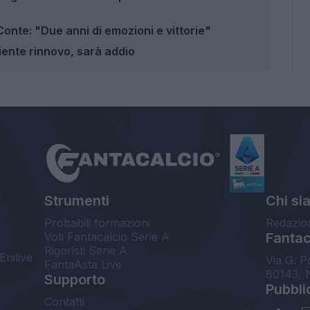
 Conte: "Due anni di emozioni e vittorie"
niente rinnovo, sarà addio
Strumenti
Chi si
Probabili formazioni
Redazio
Voti Fantacalcio Serie A
Fantaca
Rigoristi Serie A
Enilive
Via G. P
FantaAsta Live
80143, 
Supporto
Pubbli
Contatti