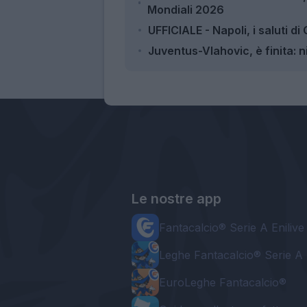
Mondiali 2026
UFFICIALE - Napoli, i saluti di
Juventus-Vlahovic, è finita: 
Le nostre app
Fantacalcio® Serie A Enilive
Leghe Fantacalcio® Serie A 
EuroLeghe Fantacalcio®