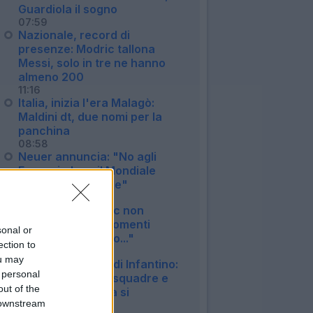
Guardiola il sogno
07:59
Nazionale, record di
presenze: Modric tallona
Messi, solo in tre ne hanno
almeno 200
11:16
Italia, inizia l'era Malagò:
Maldini dt, due nomi per la
panchina
08:58
Neuer annuncia: "No agli
Europei, dopo il Mondiale
lascio la Nazionale"
21:58
McKennie: "Pulisic non
sbaglia mai nei momenti
sonal or
decisivi. Sul futuro..."
ection to
12:14
ou may
La provocazione di Infantino:
 personal
"Mondiale a 208 squadre e
out of the
vediamo se l'Italia si
 downstream
qualifica"