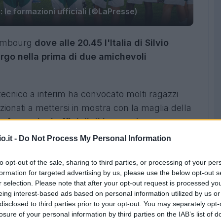
 le formazioni ufficiali (©LaPresse)
xembourg
dove alle 20.45 l'Italia di Silvio
urgo nella prima di due amichevoli
tecnico a interim ha convocato molti ragazzi
ionati a mettersi in mostra con la maglia della
le
formazioni ufficiali di Lussemburgo-
ri tecnici Strasser e Baldini.
o.it -
Do Not Process My Personal Information
to opt-out of the sale, sharing to third parties, or processing of your per
formation for targeted advertising by us, please use the below opt-out s
r selection. Please note that after your opt-out request is processed y
eing interest-based ads based on personal information utilized by us or
disclosed to third parties prior to your opt-out. You may separately opt-
losure of your personal information by third parties on the IAB’s list of