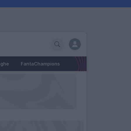
eghe
FantaChampions