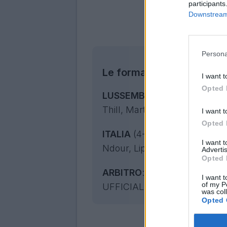
participants
Downstream 
Persona
Le formazioni ufficiali di
I want t
Opted 
LUSSEMBURGO
(4-5-1): Mori
Thill, Martins, Olesen, Moreir
I want t
Opted 
ITALIA
(4-3-3): Donnarumma; 
I want 
Ndour, Lipani, Pisilli; Cherubi
Advertis
Opted 
ARBITRO
: Kooij (Olanda). AS
I want t
of my P
UFFICIALE: Van der Laan (O
was col
Opted 