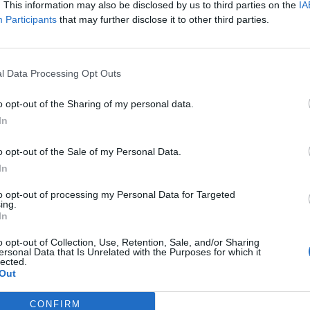
. This information may also be disclosed by us to third parties on the
IA
Participants
that may further disclose it to other third parties.
l Data Processing Opt Outs
 Lussemburgo-Italia
o opt-out of the Sharing of my personal data.
In
s; Jans, Korac, Carlson, Michael Pinto; V.
a, Bohnert; Sinani. Ct: Strasser.
o opt-out of the Sale of my Personal Data.
In
Favasuli, Chiarodia, Comuzzo, Bartesaghi;
to opt-out of processing my Personal Data for Targeted
ni, Esposito, Koleosho. Ct: Baldini.
ing.
In
SISTENTI: Fikkert-Kucukerbir (Olanda). IV
o opt-out of Collection, Use, Retention, Sale, and/or Sharing
ersonal Data that Is Unrelated with the Purposes for which it
landa).
lected.
Out
CONFIRM