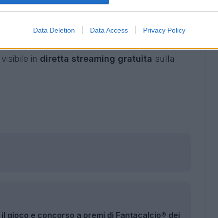
derla in tv
alia, in programma alle 20.45 di mercoledì 3
Data Deletion
Data Access
Privacy Policy
a TV in chiaro su Rai 1 e in altissima
visibile in
diretta streaming gratuita
sulla
il gioco e concorso a premi di Fantacalcio® dei