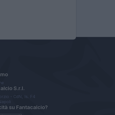
amo
ne
lcio S.r.l.
orzio - CdN, Is. F4
Napoli
cità su Fantacalcio?