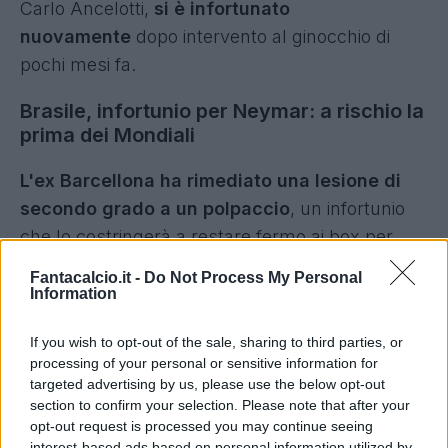
Carlo Ancelotti,
si è infortunato
nuovamente
dopo intervento al ginocchio di
pochi mesi fa.
Brasile, infortunio per Neymar: a rischio la
prima dei Mondiali
L'ex Barcellona ha rimediato una lesione di
secondo grado a un polpaccio
, un infortunio
che lo costringerà a restare fermo ai box per
circa 2-3 settimane.
Fantacalcio.it -
Do Not Process My Personal
Information
Neymar salterà sicuramente le ultime
amichevoli contro Panama ed Egitto e rischia
If you wish to opt-out of the sale, sharing to third parties, or
processing of your personal or sensitive information for
concretamente di non esserci il 14 giugno alla
targeted advertising by us, please use the below opt-out
prima del Mondiale contro il Marocco.
section to confirm your selection. Please note that after your
opt-out request is processed you may continue seeing
interest-based ads based on personal information utilized by