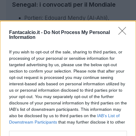
Senegal: i convocati per il Mondiale
Portieri: Edouard Mendy (Al-Ahli),
Mory Diaw (Le Havre), Yehvann Diouf
Fantacalcio.it -
Do Not Process My Personal
(Nizza)
Information
Difensori: Ismail Jakobs (Galatasaray),
El Hadj Malick Diouf (West Ham),
If you wish to opt-out of the sale, sharing to third parties, or
processing of your personal or sensitive information for
Kreppin Diatta (Monaco), Antoine
targeted advertising by us, please use the below opt-out
Mendy (Nizza), Kalidou Koulibaly (Al-
section to confirm your selection. Please note that after your
Hilal), Abdoulaye Seck (Maccabi
opt-out request is processed you may continue seeing
interest-based ads based on personal information utilized by
Haïfa), Moussa Niakhaté (Lione),
us or personal information disclosed to third parties prior to
Moustapha Mbow (Paris FC), Ilay
your opt-out. You may separately opt-out of the further
Camara (Anderlecht), Mamadou Sarr
disclosure of your personal information by third parties on the
IAB’s list of downstream participants. This information may
(Chelsea)
also be disclosed by us to third parties on the
IAB’s List of
Centrocampisti: Habib Diarra
Downstream Participants
that may further disclose it to other
(Sunderland), Pape Matar Sarr
third parties.