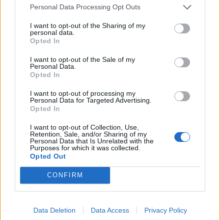
(Tottenham), Pathé Ciss (Rayo
Personal Data Processing Opt Outs
Vallecano), Pape Gueye (Villarreal),
I want to opt-out of the Sharing of my
Lamine Camara (Monaco), Bara
personal data.
Opted In
Sapoko Ndiaye (Bayern Monaco)
Attaccanti: Sadio Mané (Al-Nassr),
I want to opt-out of the Sale of my
Personal Data.
Ismaila Sarr (Crystal Palace), Ibrahim
Opted In
Mbaye (PSG), Assane Diao (Como),
I want to opt-out of processing my
Ilimian Ndiaye (Everton), Cherif Ndiaye
Personal Data for Targeted Advertising.
Opted In
(Samsunspor), Bamba Dieng (Lorient),
Nicolas Jackson (Bayern Monaco)
I want to opt-out of Collection, Use,
Retention, Sale, and/or Sharing of my
Personal Data that Is Unrelated with the
Purposes for which it was collected.
Opted Out
CONFIRM
Data Deletion
Data Access
Privacy Policy