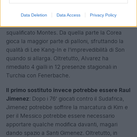
Il primo ammonito potrebbe essere Edson
Alvarez:
potrebbe essere chiamato in causa nel
Data Deletion
Data Access
Privacy Policy
ruolo di difensore centrale, per sostituire lo
squalificato Montes. Da quella parte la Corea
gioca la maggior parte di palloni, sfruttando la
qualità di Lee Kang-In e l'imprevedibilità di Son
quando si allarga. Oltretutto, Alvarez ha
rimediato 4 gialli in 12 presenze stagionali in
Turchia con Fenerbache.
Il primo sostituto invece potrebbe essere Raul
Jimenez
: Dopo i 76' giocati contro il Sudafrica,
Jimenez potrebbe soffrire la marcatura di Kim e
per il Messico potrebbe essere necessario
apportare qualche modifica davanti, magari
dando spazio a Santi Gimenez. Oltretutto, in