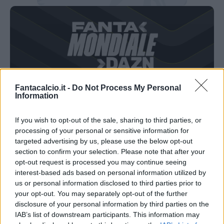
Fantacalcio.it -
Do Not Process My Personal
Information
If you wish to opt-out of the sale, sharing to third parties, or
processing of your personal or sensitive information for
SCARICA QUI L'APP iOS
targeted advertising by us, please use the below opt-out
section to confirm your selection. Please note that after your
Messico-Corea del Sud: i consigli per il
opt-out request is processed you may continue seeing
Fantamondiale
interest-based ads based on personal information utilized by
us or personal information disclosed to third parties prior to
your opt-out. You may separately opt-out of the further
Come ben sapete
, per ogni partita, il vostro vice-
disclosure of your personal information by third parties on the
allenatore sceglierà un quinto calciatore bonus
IAB’s list of downstream participants. This information may