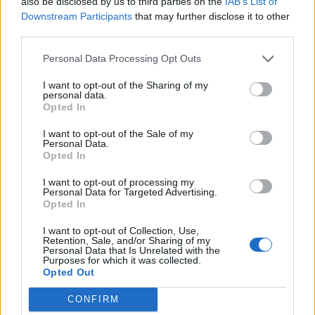
da schierare. Per Messico-Corea del Sud le
also be disclosed by us to third parties on the
IAB’s List of
Downstream Participants
that may further disclose it to other
decisioni sono state le seguenti:
third parties.
Emanuele Giaccherini
: B. Gutierrez
Personal Data Processing Opt Outs
Andrea Marinozzi
: Son
I want to opt-out of the Sharing of my
Pierluigi Pardo
: R. Jimenez
personal data.
Opted In
Marco Russo
: Son
Federica Zille
: Alvarado
I want to opt-out of the Sale of my
Personal Data.
Opted In
Un altro consiglio per il Fantamondiale arriva da
I want to opt-out of processing my
MathandSport
che per questa partita consiglia di
Personal Data for Targeted Advertising.
puntare su
Heung-Min Son.
Opted In
I want to opt-out of Collection, Use,
Contro la Cechia ha tentato il 40% delle
Retention, Sale, and/or Sharing of my
Personal Data that Is Unrelated with the
conclusioni totali della Corea (6/15), con la sua
Purposes for which it was collected.
Opted Out
velocità può essere l'arma in più contro il
Messico.
CONFIRM