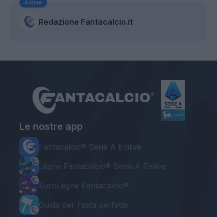
Autore
Redazione Fantacalcio.it
Le nostre app
Fantacalcio® Serie A Enilive
Leghe Fantacalcio® Serie A Enilive
EuroLeghe Fantacalcio®
Guida per l'asta perfetta