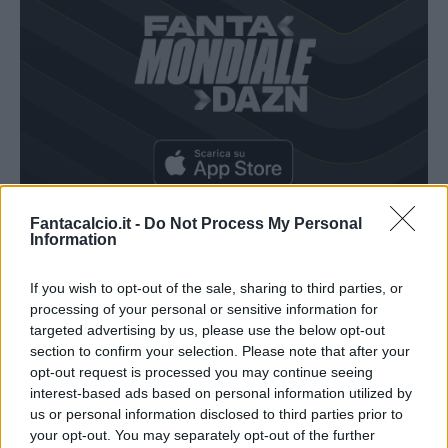
Fantacalcio.it -
Do Not Process My Personal
SCARICA QUI L'APP IOS
Information
If you wish to opt-out of the sale, sharing to third parties, or
Francia-Senegal: i consigli per il
processing of your personal or sensitive information for
Fantamondiale
targeted advertising by us, please use the below opt-out
section to confirm your selection. Please note that after your
Come ben sapete
, per ogni partita, il vostro vice-
opt-out request is processed you may continue seeing
allenatore sceglierà un quinto calciatore bonus
interest-based ads based on personal information utilized by
us or personal information disclosed to third parties prior to
da schierare. Per Francia-Senegal le decisioni
your opt-out. You may separately opt-out of the further