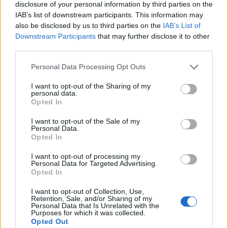
sono state le seguenti:
disclosure of your personal information by third parties on the
IAB’s list of downstream participants. This information may
Emanuele Giaccherini
: Mane
also be disclosed by us to third parties on the
IAB’s List of
Downstream Participants
that may further disclose it to other
Andrea Marinozzi
: Rabiot
third parties.
Pierluigi Pardo
: Douè
Marco Russo
: I. Ndiaye
Personal Data Processing Opt Outs
Federica Zille
: Douè
I want to opt-out of the Sharing of my
personal data.
Opted In
Un altro consiglio per il Fantamondiale arriva da
MathandSport
che per questa partita consiglia di
I want to opt-out of the Sale of my
Personal Data.
puntare su
Desirè Douè
: 13 gol e 8 assist in
Opted In
questa stagione con il PSG, 2° tra i parigini in
I want to opt-out of processing my
Champions per big chance create (7) e 1,8
Personal Data for Targeted Advertising.
Opted In
dribbling riusciti a partita sempre in CL (3° nel
Paris). Potrebbe essere lui l'uomo da isolare in
I want to opt-out of Collection, Use,
Retention, Sale, and/or Sharing of my
1v1, visto che
Personal Data that Is Unrelated with the
Purposes for which it was collected.
le attenzioni saranno riposte maggiormente su
Opted Out