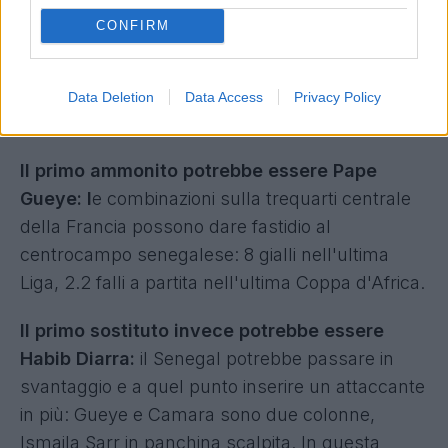
Olise e Dembelè. Il terzino destro senegalese, A.
CONFIRM
Mendy,
ha subito praticamente 1 dribbling a partita
nell'ultima Ligue 1. Situazione a rischio su quella
Data Deletion
Data Access
Privacy Policy
corsia.
Il primo ammonito potrebbe essere Pape
Gueye: l
e combinazioni sulla trequarti centrale
della Francia possono dare fastidio al
centrocampo senegalese: 8 gialli nell'ultima
Liga, 2.2 falli a partita nell'ultima Coppa d'Africa.
Il primo sostituto invece potrebbe essere
Habib Diarra:
il Senegal potrebbe passare in
svantaggio e a quel punto inserire un attaccante
in più: Gueye e Camara sono due colonne,
Ismaila Sarr in panchina scalpita. In questa