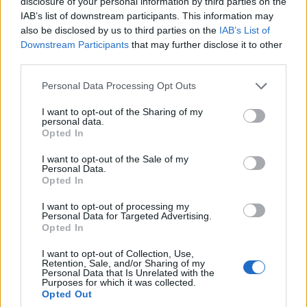
disclosure of your personal information by third parties on the
IAB’s list of downstream participants. This information may
Un altro consiglio per il Fantamondiale arriva da
also be disclosed by us to third parties on the
IAB’s List of
MathandSport
che per questa partita, così come
Downstream Participants
that may further disclose it to other
third parties.
Andrea Marinozzi, consiglia di puntare su
Ismael
Saibari:
primo per contribuzioni al gol (23) e per
Personal Data Processing Opt Outs
media tiri effettuati nell'Eredivisie, ha concluso la
I want to opt-out of the Sharing of my
stagione con il premio di miglior giocatore del
personal data.
Opted In
campionato olandese. La sua capacità di infilarsi
tra le linee potrà essere determinante contro un
I want to opt-out of the Sale of my
Personal Data.
Brasile forse sfilacciato dopo la fase offensiva.
Opted In
I want to opt-out of processing my
Il
primo ammonito del match potrebbe essere
Personal Data for Targeted Advertising.
Opted In
Alex Sandro:
di fronte avrà non solo Brahim
Diaz ma anche le sovrapposizioni di Hakimi,
I want to opt-out of Collection, Use,
Retention, Sale, and/or Sharing of my
autore di tre assist dopo una conduzione in
Personal Data that Is Unrelated with the
Purposes for which it was collected.
Champions League. Meglio di lui solo Vinicius,
Opted Out
che avrà il compito di impensierirlo e tenerlo