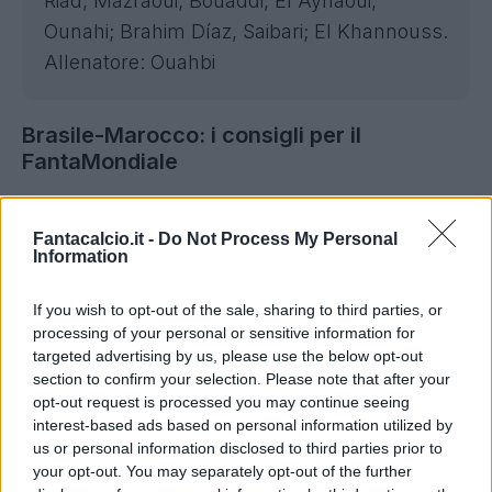
Riad, Mazraoui; Bouaddi, El Aynaoui,
Ounahi; Brahim Díaz, Saibari; El Khannouss.
Allenatore: Ouahbi
Brasile-Marocco: i consigli per il
FantaMondiale
Come ben sapete
, per ogni partita, il vostro vice-
Fantacalcio.it -
Do Not Process My Personal
allenatore sceglierà un quinto calciatore bonus
Information
da schierare. Per Brasile-Marocco le decisioni
sono state le seguenti:
If you wish to opt-out of the sale, sharing to third parties, or
processing of your personal or sensitive information for
Emanuele Giaccherini
: M. Cunha
targeted advertising by us, please use the below opt-out
section to confirm your selection. Please note that after your
Andrea Marinozzi
: Saibari
opt-out request is processed you may continue seeing
Pierluigi Pardo
: B. Guimaraes
interest-based ads based on personal information utilized by
Marco Russo
: Ounahi
us or personal information disclosed to third parties prior to
your opt-out. You may separately opt-out of the further
Federica Zille
: B. Diaz