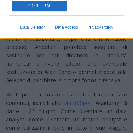
CONFIRM
basso
Alex Sandro potrebbe essere anche il primo
Data Deletion
Data Access
Privacy Policy
giocatore sostituito
per una duplice ragione. A
livello precauzionale, dopo una ammonizione
precoce, Ancelotti potrebbe scegliere di
sostituirlo per non rimanere in inferiorità
numerica; a livello tattico, una eventuale
sostituzione di Alex Sandro permetterebbe alla
Seleçao di cambiare la propria forma difensiva.
Se ti piace abbinare i dati al calcio per fare
contenuti, iscriviti alla
Math&Sport
Academy. Si
parte il 22 giugno. Come diventare un data
analyst, come diventare un match analyst e
come utilizzare il dato in tutto il suo viaggio.