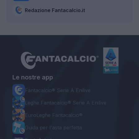
Redazione Fantacalcio.it
Le nostre app
Fantacalcio® Serie A Enilive
Leghe Fantacalcio® Serie A Enilive
EuroLeghe Fantacalcio®
Guida per l'asta perfetta