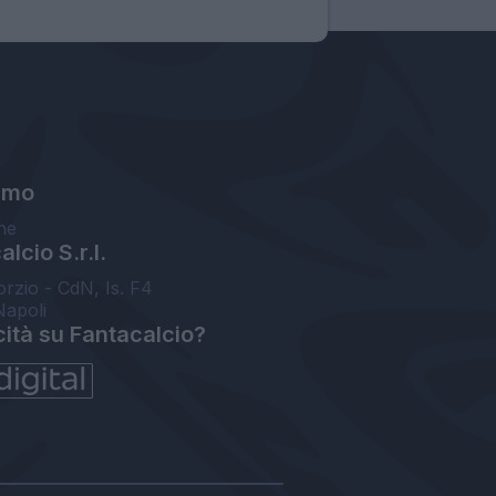
amo
ne
lcio S.r.l.
orzio - CdN, Is. F4
Napoli
cità su Fantacalcio?