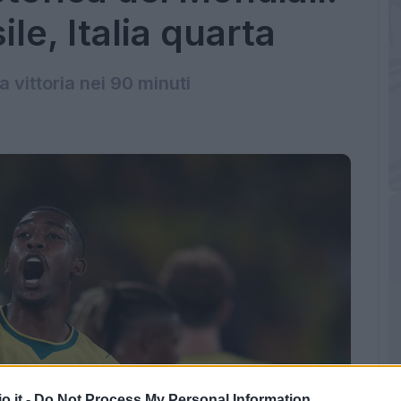
ile, Italia quarta
a vittoria nei 90 minuti
o.it -
Do Not Process My Personal Information