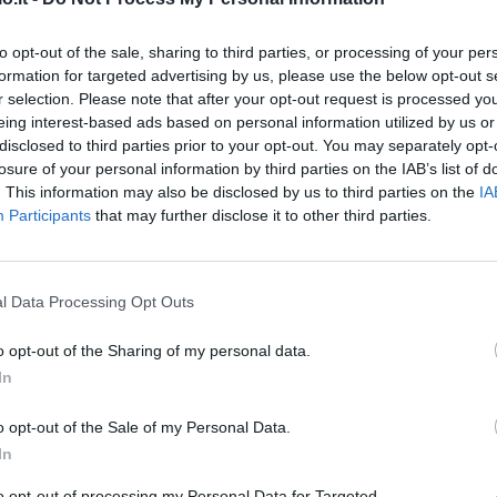
ali: domina il Brasile, Italia quarta (©LaPresse)
to opt-out of the sale, sharing to third parties, or processing of your per
formation for targeted advertising by us, please use the below opt-out s
oria dei Mondiali?
Considerando solo i 90
r selection. Please note that after your opt-out request is processed y
eing interest-based ads based on personal information utilized by us or
 che guida questa speciale classifica davanti
disclosed to third parties prior to your opt-out. You may separately opt-
sto dell'Italia.
losure of your personal information by third parties on the IAB’s list of
. This information may also be disclosed by us to third parties on the
IA
Participants
that may further disclose it to other third parties.
l Data Processing Opt Outs
o opt-out of the Sharing of my personal data.
In
o opt-out of the Sale of my Personal Data.
In
to opt-out of processing my Personal Data for Targeted