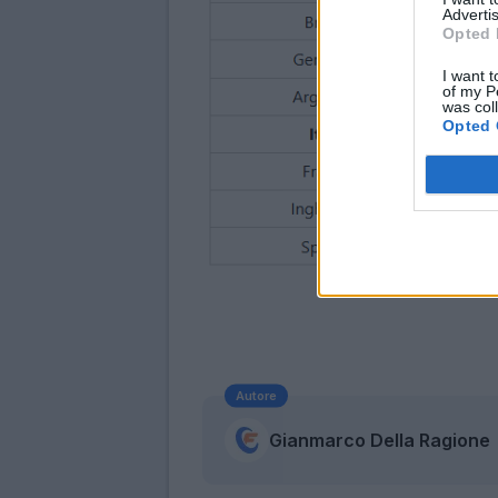
Advertis
Opted 
I want t
of my P
was col
Opted 
Autore
Gianmarco Della Ragione