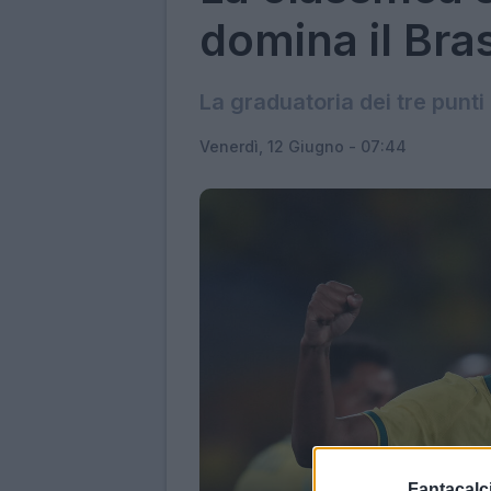
domina il Bras
La graduatoria dei tre punti 
Venerdì, 12 Giugno - 07:44
Fantacalci