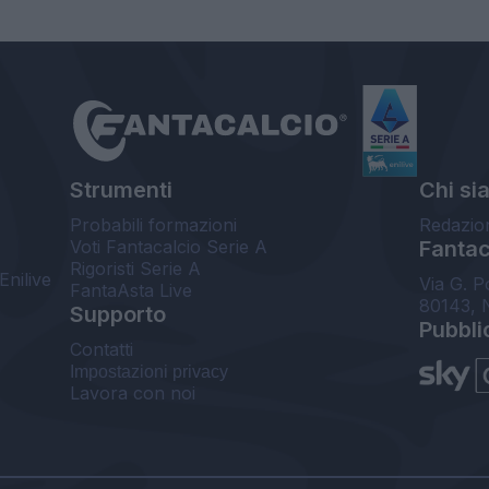
Strumenti
Chi si
Probabili formazioni
Redazio
Voti Fantacalcio Serie A
Fantaca
Rigoristi Serie A
Enilive
Via G. P
FantaAsta Live
80143, 
Supporto
Pubbli
Contatti
Impostazioni privacy
Lavora con noi