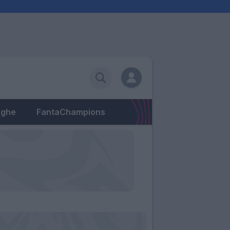
eghe
FantaChampions