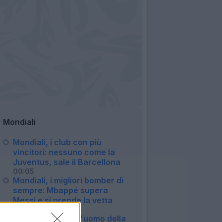
Mondiali
Mondiali, i club con più
vincitori: nessuno come la
Juventus, sale il Barcellona
00:05
Mondiali, i migliori bomber di
sempre: Mbappé supera
Messi e si prende la vetta
21:32
E' Ferran Torres l'uomo della