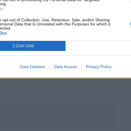
ing.
In
o opt-out of Collection, Use, Retention, Sale, and/or Sharing
ersonal Data that Is Unrelated with the Purposes for which it
lected.
Out
CONFIRM
Data Deletion
Data Access
Privacy Policy