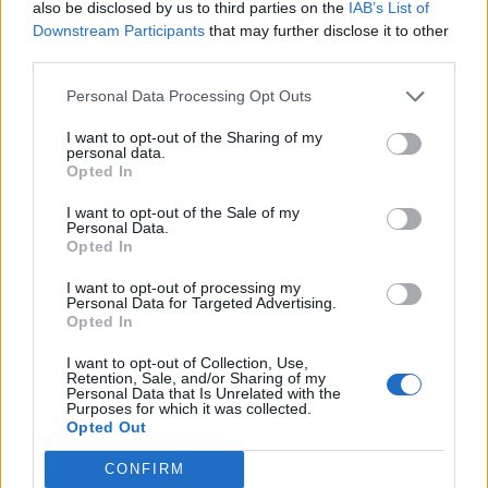
Come ben sapete
, per ogni partita, il vostro vice-
also be disclosed by us to third parties on the
IAB’s List of
Downstream Participants
that may further disclose it to other
allenatore sceglierà un quinto calciatore bonus
third parties.
da schierare. Per Canada-Bosnia Erzegovina le
decisioni sono state le seguenti:
Personal Data Processing Opt Outs
I want to opt-out of the Sharing of my
Emanuele Giaccherini
: Larin
personal data.
Opted In
Andrea Marinozzi
: Buchanan
Pierluigi Pardo
: J. David
I want to opt-out of the Sale of my
Personal Data.
Marco Russo
: Alajbegovic
Opted In
Federica Zille
: Koné
I want to opt-out of processing my
Personal Data for Targeted Advertising.
Un altro consiglio per il Fantamondiale arriva da
Opted In
MathandSport
che per questa partita consiglia di
I want to opt-out of Collection, Use,
puntare su
Esmir Bajraktarevic
. L'esterno della
Retention, Sale, and/or Sharing of my
Personal Data that Is Unrelated with the
Bosnia (2,9 dribbling riusciti a partita, 1° fra i suoi)
Purposes for which it was collected.
Opted Out
potrà sfruttare la condizione non perfetta di
Alphonso Davies per metterlo in difficoltà come
CONFIRM