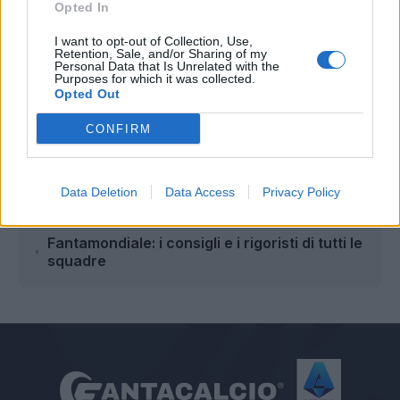
Opted In
Redazione Fantacalcio.it
I want to opt-out of Collection, Use,
Retention, Sale, and/or Sharing of my
Personal Data that Is Unrelated with the
Purposes for which it was collected.
Opted Out
Leggi anche...
CONFIRM
FantaMondiale Dazn: inizia lo studio!
Disponibile la lista bonus gol di tutte le
squadre
Data Deletion
Data Access
Privacy Policy
Messico-Sudafrica: le probabili formazioni
per il Fantamondiale e dove vederla in tv
Fantamondiale: i consigli e i rigoristi di tutti le
squadre