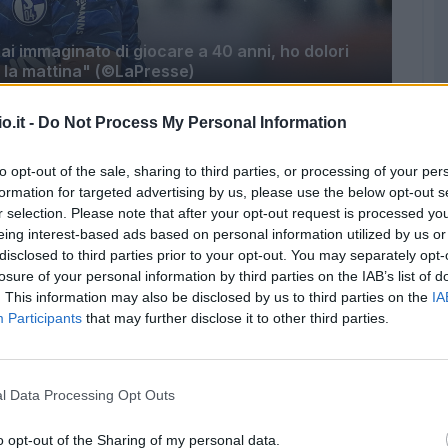
i immaginato di giocare a 40 anni, ho dolori
la mattina" (©LaPresse)
o.it -
Do Not Process My Personal Information
ta con la sua Bosnia al Mondiale.
Proprio
iorentina è intervenuto ai microfoni di Espn per
to opt-out of the sale, sharing to third parties, or processing of your per
ma e non solo. Ecco le sue dichiarazioni:
formation for targeted advertising by us, please use the below opt-out s
r selection. Please note that after your opt-out request is processed y
eing interest-based ads based on personal information utilized by us or
disclosed to third parties prior to your opt-out. You may separately opt-
losure of your personal information by third parties on the IAB’s list of
. This information may also be disclosed by us to third parties on the
IA
Participants
that may further disclose it to other third parties.
l Data Processing Opt Outs
o opt-out of the Sharing of my personal data.