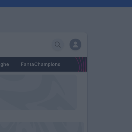
eghe
FantaChampions