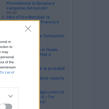
Provvidenza: la Spagna è
campione del mondo!
00:02
Albo d'Oro Mondiali: la
Spagna aggancia Francia e
Uruguay
00:05
Spagna-Argentina: formazioni
ufficiali
sonal or
19:42
ection to
Mondiali, più volte in finale:
ou may
Messi raggiunge Pelé e
 personal
Ronaldo
out of the
19:00
 downstream
Spagna-Argentina: le probabili
B’s List of
formazioni per il
Fantamondiale e dove vederla
in tv
08:41
Inghilterra a valanga contro la
Francia: finisce 6-4, i Tre
Leoni chiudono terzi
08:28