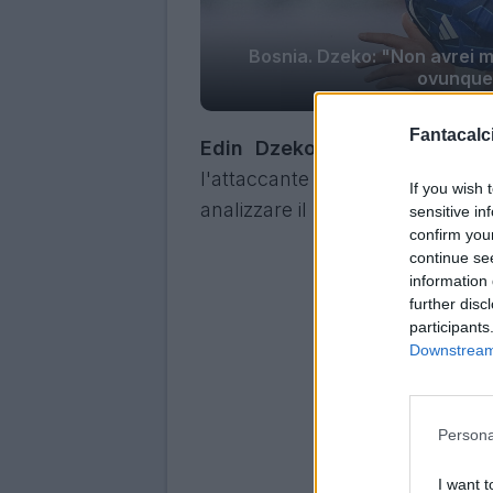
Bosnia. Dzeko: "Non avrei ma
ovunque 
Fantacalci
Edin Dzeko sarà protagonis
l'attaccante ex Roma, Inter e F
If you wish 
analizzare il suo momento di for
sensitive in
confirm you
continue se
information 
further disc
participants
Downstream 
Persona
I want t