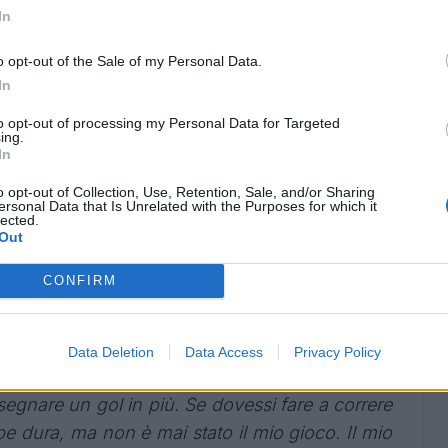
In
o
o opt-out of the Sale of my Personal Data.
ifficile. Ma durante la preparazione sentivamo
In
a squadra ha mostrato davvero lo spessore del
to opt-out of processing my Personal Data for Targeted
ing.
ia personalità".
In
avrei mai immaginato di giocare ancora a 40
o opt-out of Collection, Use, Retention, Sale, and/or Sharing
ersonal Data that Is Unrelated with the Purposes for which it
are il mio corpo, le mie gambe, e negli ultimi 10
lected.
Out
vorare un po' di più rispetto a quando ne avevo
rché alla fine devi essere sano e in forma per
CONFIRM
i conservare l'amore per il calcio".
Viene naturale, perché non sono lo stesso
Data Deletion
Data Access
Privacy Policy
n posso correre come una volta. Ma forse una
segnare un gol in più. Se dovessi fare a correre
be dura, ma non è mai stato il mio gioco. Il mio