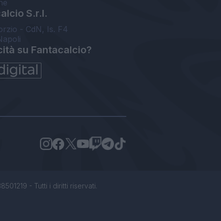
ne
lcio S.r.l.
orzio - CdN, Is. F4
Napoli
cità su Fantacalcio?
1219 - Tutti i diritti riservati.