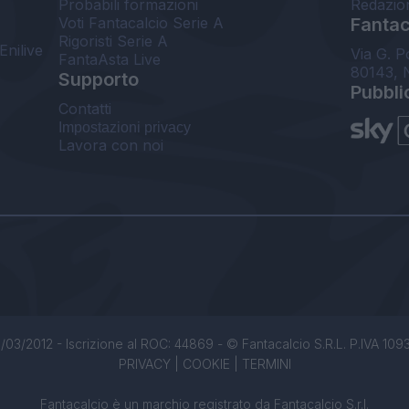
Probabili formazioni
Redazio
Voti Fantacalcio Serie A
Fantaca
Rigoristi Serie A
Enilive
Via G. P
FantaAsta Live
80143, 
Supporto
Pubbli
Contatti
Impostazioni privacy
Lavora con noi
/03/2012 - Iscrizione al ROC: 44869 - © Fantacalcio S.R.L. P.IVA 1093850
PRIVACY
|
COOKIE
|
TERMINI
Fantacalcio è un marchio registrato da Fantacalcio S.r.l.