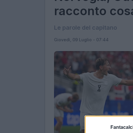
racconto cos
Le parole del capitano
Giovedì, 09 Luglio - 07:44
Fantacalci