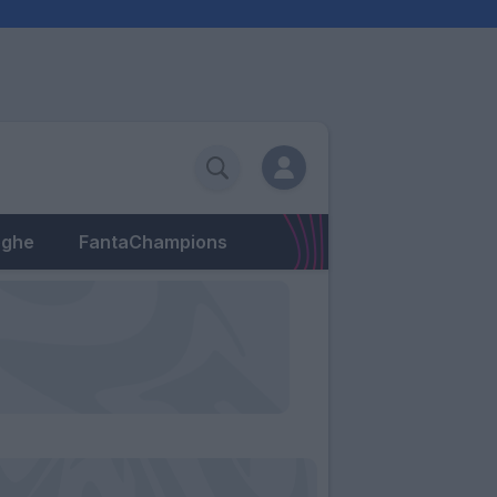
eghe
FantaChampions