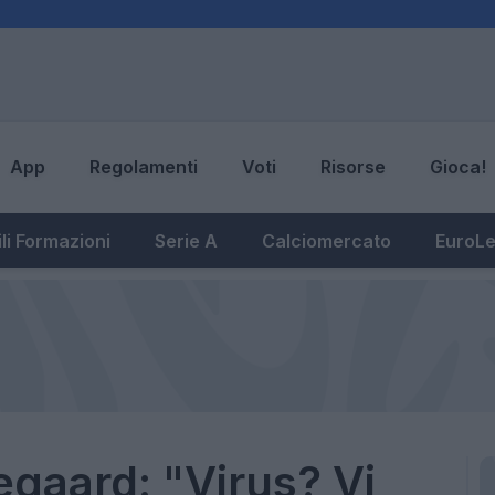
App
Regolamenti
Voti
Risorse
Gioca!
li Formazioni
Serie A
Calciomercato
EuroL
gaard: "Virus? Vi