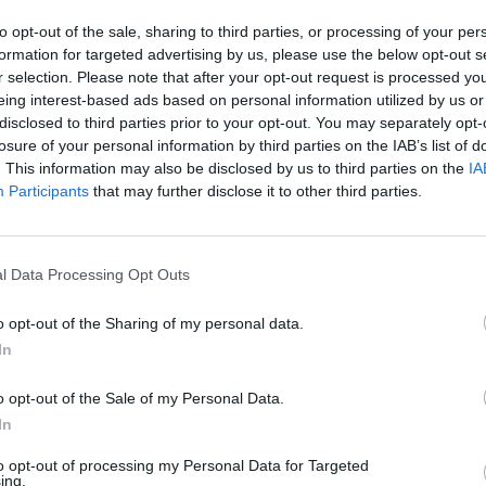
? Vi racconto cosa è successo" (©LaPresse)
to opt-out of the sale, sharing to third parties, or processing of your per
formation for targeted advertising by us, please use the below opt-out s
r selection. Please note that after your opt-out request is processed y
sta e capitano della Norvegia, ha parlato
eing interest-based ads based on personal information utilized by us or
endo come sta la squadra prima della gara
disclosed to third parties prior to your opt-out. You may separately opt-
losure of your personal information by third parties on the IAB’s list of
l’allarme virus.
. This information may also be disclosed by us to third parties on the
IA
Participants
that may further disclose it to other third parties.
l Data Processing Opt Outs
o opt-out of the Sharing of my personal data.
In
o opt-out of the Sale of my Personal Data.
In
to opt-out of processing my Personal Data for Targeted
ing.