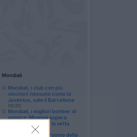
Mondiali
Mondiali, i club con più
vincitori: nessuno come la
Juventus, sale il Barcellona
00:05
Mondiali, i migliori bomber di
sempre: Mbappé supera
Messi e si prende la vetta
21:32
E' Ferran Torres l'uomo della