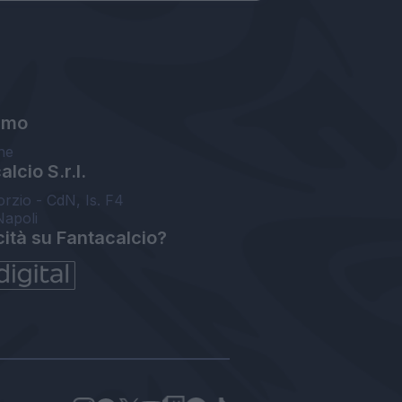
amo
ne
lcio S.r.l.
orzio - CdN, Is. F4
Napoli
cità su Fantacalcio?