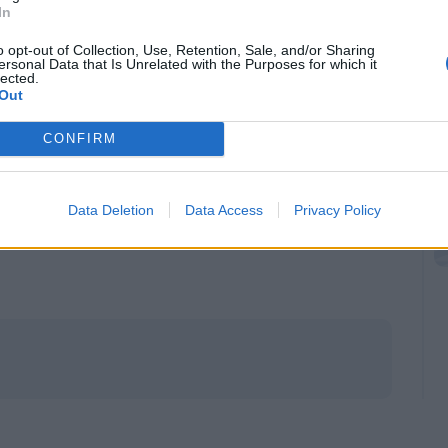
In
 avuto un po’ di influenza. Probabilmente si
o opt-out of Collection, Use, Retention, Sale, and/or Sharing
aria condizionata per alcuni, ma niente di
ersonal Data that Is Unrelated with the Purposes for which it
lected.
lato un po’ con alcuni di loro, ma niente di
Out
n vedono l’ora tutti. Molti di noi giocano in
CONFIRM
ne. Ci presentiamo con molta fiducia,
Data Deletion
Data Access
Privacy Policy