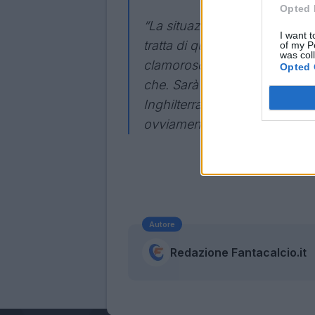
Opted 
“La situazione è che abbiamo
I want t
tratta di qualche malanno da 
of my P
was col
clamoroso. Inghilterra? Ho par
Opted 
che. Sarà una bella partita. No
Inghilterra e li conoscono be
ovviamente”.
Autore
Redazione Fantacalcio.it