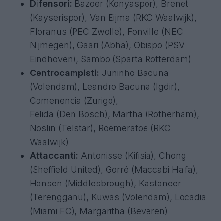
Difensori:
Bazoer (Konyaspor), Brenet
(Kayserispor), Van Eijma (RKC Waalwijk),
Floranus (PEC Zwolle), Fonville (NEC
Nijmegen), Gaari (Abha), Obispo (PSV
Eindhoven), Sambo (Sparta Rotterdam)
Centrocampisti:
Juninho Bacuna
(Volendam), Leandro Bacuna (Igdir),
Comenencia (Zurigo),
Felida (Den Bosch), Martha (Rotherham),
Noslin (Telstar), Roemeratoe (RKC
Waalwijk)
Attaccanti:
Antonisse (Kifisia), Chong
(Sheffield United), Gorré (Maccabi Haifa),
Hansen (Middlesbrough), Kastaneer
(Terengganu), Kuwas (Volendam), Locadia
(Miami FC), Margaritha (Beveren)