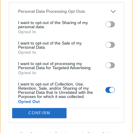
d'Avorio
Personal Data Processing Opt Outs
Portieri:
Y. Fofana (Çaykur Rizespor), Koné
I want to opt-out of the Sharing of my
(Charleroi) Lafont (Panathīnaïkos)
personal data.
Opted In
Difensori:
Agbadou (Besiktas) Akpa
(Auxerre) O. Diomandé (Sporting) Doué
I want to opt-out of the Sale of my
Personal Data.
(Strasburgo) Konan (Gil Vicente) Kossounou
Opted In
(Atalanta) Ndicka (Roma) Singo
I want to opt-out of processing my
Personal Data for Targeted Advertising.
(Galatasaray)
Opted In
Centrocampisti:
Seko Fofana (Porto)
I want to opt-out of Collection, Use,
Guiagon (Charleroi) Kessié (Al-Ahli) Inao
Retention, Sale, and/or Sharing of my
Personal Data that Is Unrelated with the
Oulai (Trabzonspor) Sangaré (Nottingham
Purposes for which it was collected.
Forest) Seri (Maribor)
Opted Out
Attaccanti:
Adingra (Monaco) Bonny
CONFIRM
(Inter) A. Diallo (Manchester United) Diakité
(Cercle Bruges) Y. Diomandé (Lipsia)