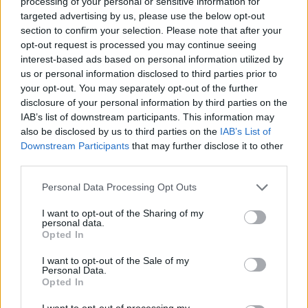
processing of your personal or sensitive information for
targeted advertising by us, please use the below opt-out
section to confirm your selection. Please note that after your
Girone D, alla scoperta dell'Australia
opt-out request is processed you may continue seeing
interest-based ads based on personal information utilized by
CONVOCATI
:
us or personal information disclosed to third parties prior to
your opt-out. You may separately opt-out of the further
Portieri:
Patrick Beach (Melbourne City),
disclosure of your personal information by third parties on the
Paul Izzo (Randers FC), Maty Ryan
IAB’s list of downstream participants. This information may
also be disclosed by us to third parties on the
IAB’s List of
(Levante
Downstream Participants
that may further disclose it to other
UD)
third parties.
Difensori:
Aziz Behich (Melbourne City),
Personal Data Processing Opt Outs
Jordan Bos (Feyenoord), Cameron
Burgess
I want to opt-out of the Sharing of my
personal data.
(Swansea City), Alessandro Circati (Parma),
Opted In
Milos Degenek (Apoel FC), Jason Geria
I want to opt-out of the Sale of my
(Albirex
Personal Data.
Opted In
Niigata), Lucas Herrington (Colorado
I want to opt-out of processing my