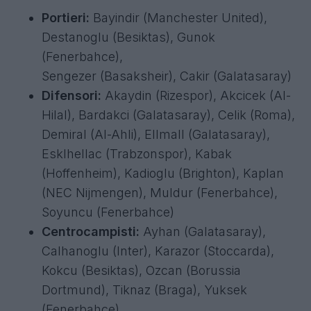
Portieri:
Bayindir (Manchester United),
Destanoglu (Besiktas), Gunok
(Fenerbahce),
Sengezer (Basaksheir), Cakir (Galatasaray)
Difensori:
Akaydin (Rizespor), Akcicek (Al-
Hilal), Bardakci (Galatasaray), Celik (Roma),
Demiral (Al-Ahli), Ellmall (Galatasaray),
Esklhellac (Trabzonspor), Kabak
(Hoffenheim), Kadioglu (Brighton), Kaplan
(NEC Nijmengen), Muldur (Fenerbahce),
Soyuncu (Fenerbahce)
Centrocampisti:
Ayhan (Galatasaray),
Calhanoglu (Inter), Karazor (Stoccarda),
Kokcu (Besiktas), Ozcan (Borussia
Dortmund), Tiknaz (Braga), Yuksek
(Fenerbahce)