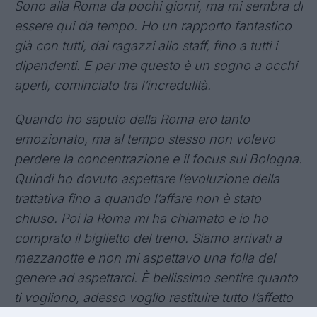
Sono alla Roma da pochi giorni, ma mi sembra di
essere qui da tempo. Ho un rapporto fantastico
già con tutti, dai ragazzi allo staff, fino a tutti i
dipendenti. E per me questo è un sogno a occhi
aperti, cominciato tra l’incredulità.
Quando ho saputo della Roma ero tanto
emozionato, ma al tempo stesso non volevo
perdere la concentrazione e il focus sul Bologna.
Quindi ho dovuto aspettare l’evoluzione della
trattativa fino a quando l’affare non è stato
chiuso. Poi la Roma mi ha chiamato e io ho
comprato il biglietto del treno. S
iamo arrivati a
mezzanotte e non mi aspettavo una folla del
genere ad aspettarci. È bellissimo sentire quanto
ti vogliono, adesso voglio restituire tutto l’affetto