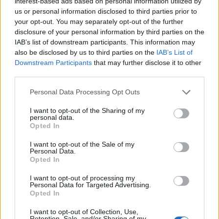
interest-based ads based on personal information utilized by
us or personal information disclosed to third parties prior to
your opt-out. You may separately opt-out of the further
disclosure of your personal information by third parties on the
IAB’s list of downstream participants. This information may
Le parole di Deschamps
also be disclosed by us to third parties on the
IAB’s List of
Downstream Participants
that may further disclose it to other
"Abbiamo ricevuto la decisione della FIFA
third parties.
stamattina che il cartellino rimane valido"
Personal Data Processing Opt Outs
I want to opt-out of the Sharing of my
personal data.
Opted In
I want to opt-out of the Sale of my
Personal Data.
Opted In
I want to opt-out of processing my
Personal Data for Targeted Advertising.
Opted In
I want to opt-out of Collection, Use,
Retention, Sale, and/or Sharing of my