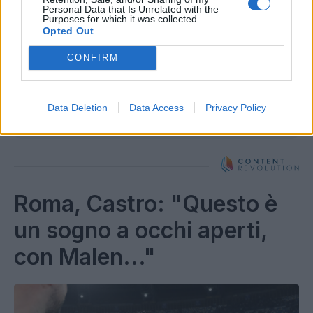
Personal Data that Is Unrelated with the
Purposes for which it was collected.
Opted Out
CONFIRM
Autore
Data Deletion
Data Access
Privacy Policy
Redazione Fantacalcio.it
Roma, Castro: "Questo è
un sogno a occhi aperti,
con Malen..."