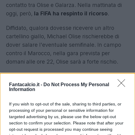
contatto tra Olise e Galarza. Nella mattinata di
oggi, però,
la FIFA ha respinto il ricorso
.
Diffidato, qualora dovesse ricevere un altro
cartellino giallo, Michael Olise rischierebbe di
dover salare l'eventuale semifinale. In campo
contro il Marocco, nella gara prevista per
domani alle ore 22, Olise sarà a forte rischio.
Fantacalcio.it -
Do Not Process My Personal
Information
If you wish to opt-out of the sale, sharing to third parties, or
processing of your personal or sensitive information for
targeted advertising by us, please use the below opt-out
section to confirm your selection. Please note that after your
opt-out request is processed you may continue seeing