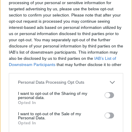
processing of your personal or sensitive information for
targeted advertising by us, please use the below opt-out
section to confirm your selection. Please note that after your
opt-out request is processed you may continue seeing
interest-based ads based on personal information utilized by
us or personal information disclosed to third parties prior to
your opt-out. You may separately opt-out of the further
disclosure of your personal information by third parties on the
Le parole di Luis de la Fuente
IAB’s list of downstream participants. This information may
also be disclosed by us to third parties on the
IAB’s List of
"
Il recupero di Lamine Yamal sta
Downstream Participants
that may further disclose it to other
third parties.
procedendo bene
, dovrebbe essere già
pronto per la gara inaugurale.
Siamo convinti
Personal Data Processing Opt Outs
che arriverà al Mondiale in buone condizioni,
I want to opt-out of the Sharing of my
anche se continueremo a valutare giorno
personal data.
Opted In
dopo giorno la sua evoluzione"
I want to opt-out of the Sale of my
Personal Data.
Opted In