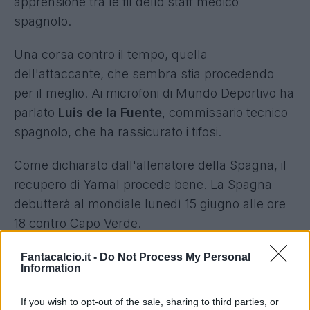
apprensione tra le fil dello staff medico
spagnolo.
Una corsa contro il tempo, quella
dell'attaccante, che sembra stia procedendo
per il meglio. Ai microfoni di Mundo Deportivo ha
parlato
Luis de la Fuente
, commissario tecnico
spagnolo, che ha rassicurato i tifosi.
Come dichiarato dall'allenatore della Spagna, il
recupero di Yamal procede bene. La Spagna
debutterà al mondiale lunedì 15 giugno alle ore
18 contro Capo Verde.
Fantacalcio.it -
Do Not Process My Personal
Information
If you wish to opt-out of the sale, sharing to third parties, or