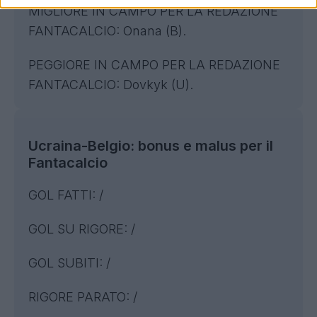
MIGLIORE IN CAMPO PER LA REDAZIONE
FANTACALCIO: Onana (B).
PEGGIORE IN CAMPO PER LA REDAZIONE
FANTACALCIO: Dovkyk (U).
Ucraina-Belgio: bonus e malus per il
Fantacalcio
GOL FATTI: /
GOL SU RIGORE: /
GOL SUBITI: /
RIGORE PARATO: /