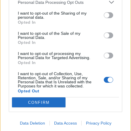
Personal Data Processing Opt Outs
Doku 5,5 (Dal 77° Bakayoko 6), Lukaku 5,5 (Dal
I want to opt-out of the Sharing of my
90° Openda s.v), Trossard 5,5 (Dal 61° Carrasco
personal data.
5,5)
.
Opted In
I want to opt-out of the Sale of my
Personal Data.
Opted In
I want to opt-out of processing my
Personal Data for Targeted Advertising.
Opted In
I want to opt-out of Collection, Use,
Retention, Sale, and/or Sharing of my
Personal Data that Is Unrelated with the
Purposes for which it was collected.
Opted Out
CONFIRM
Fantaeuropeo: migliore e peggiore in
campo
Data Deletion
Data Access
Privacy Policy