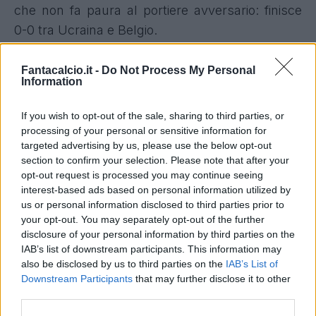
che non fa paura al portiere avversario: finisce
0-0 tra Ucraina e Belgio.
Ucraina-Belgio: tabellino e voti per il
Fantacalcio.it -
Do Not Process My Personal
Fantacalcio
Information
Ucraina-Belgio 0-0
If you wish to opt-out of the sale, sharing to third parties, or
processing of your personal or sensitive information for
UCRAINA (5-3-2) -
Trubin 6; Tymchyk 6,
targeted advertising by us, please use the below opt-out
Zabarnyi 6, Svatok 6,5 (Dal 81° Yarmolenko s.v),
section to confirm your selection. Please note that after your
opt-out request is processed you may continue seeing
Matviyenko 6,5, Mykolenko 6 (Dal 58° Zinchenko
interest-based ads based on personal information utilized by
6); Shaparenko 5,5 (Dal 70° Malinovskyi 6,5),
us or personal information disclosed to third parties prior to
Brazhko 5,5 (Dal 70° Stepanenko 6), Sudakov
your opt-out. You may separately opt-out of the further
disclosure of your personal information by third parties on the
6,5; Dovkyk 5, Yaremchuk 6 (Dal 70° Vanat 6).
IAB’s list of downstream participants. This information may
also be disclosed by us to third parties on the
IAB’s List of
BELGIO (4-3-3) -
Casteels 6; Castagne 5,5,
Downstream Participants
that may further disclose it to other
Theate 6, Faes 5,5, Vertonghen 6; Tielemans 5,5
third parties.
(Dal 61° Mangala 6), Onana 6,5, De Bruyne 6;