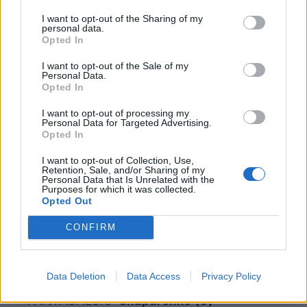
I want to opt-out of the Sharing of my
UCRAINA
(4-3-3): Trubin 6,5; Tymchyk 6,
personal data.
Opted In
Zabarnyi 6, Matviyenko 5,5, Zinchenko 6,5;
Shaparenko 7,5 (91' Taloverov s.v.),
I want to opt-out of the Sale of my
Personal Data.
Sudakov 6, Brazhko 6 (85' Sydorchuk s.v.);
Opted In
Yarmolenko 6 (66' Zubkov 6,5), Dovbyk 5,5
I want to opt-out of processing my
(66' Yaremchuk 7), Mudryk 6,5 (85'
Personal Data for Targeted Advertising.
Opted In
Malinovskyi s.v.).
I want to opt-out of Collection, Use,
Retention, Sale, and/or Sharing of my
Ct
. Rebrov
Personal Data that Is Unrelated with the
Purposes for which it was collected.
Opted Out
CONFIRM
Fantaeuropeo: migliore e peggiore in
campo
Data Deletion
Data Access
Privacy Policy
MIGLIORE IN CAMPO PER LA REDAZIONE
FANTACALCIO:
Shaparenko (U)