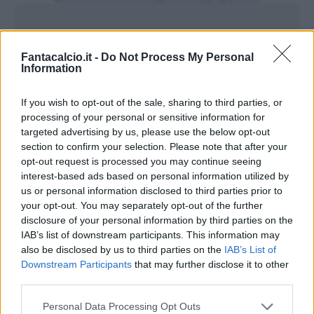
Le formazioni ufficiali di Slovacchia-
Ucraina
Fantacalcio.it -
Do Not Process My Personal
Information
SLOVACCHIA-UCRAINA 1-2
If you wish to opt-out of the sale, sharing to third parties, or
processing of your personal or sensitive information for
MARCATORI
: 19' Schranz (S), 53'
targeted advertising by us, please use the below opt-out
Shaparenko (U), 79' Yaremchuk (U)
section to confirm your selection. Please note that after your
opt-out request is processed you may continue seeing
SLOVACCHIA
(4-3-3):
Dubravka 6; Pekarik
interest-based ads based on personal information utilized by
us or personal information disclosed to third parties prior to
5,5, Vavro 5,5, Skriniar 5, Hancko 5,5 (66'
your opt-out. You may separately opt-out of the further
Obert 6); Kucka 5, Lobotka 6,5, Duda 6 (59'
disclosure of your personal information by third parties on the
Benes 5,5); Schranz 6,5 (88' Sauer s.v.),
IAB’s list of downstream participants. This information may
also be disclosed by us to third parties on the
IAB’s List of
Bozenik 5,5 (59' Strelec 5,5), Haraslin 6,5
Downstream Participants
that may further disclose it to other
(66' Suslov 5,5).
third parties.
Ct
. Calzona
Personal Data Processing Opt Outs