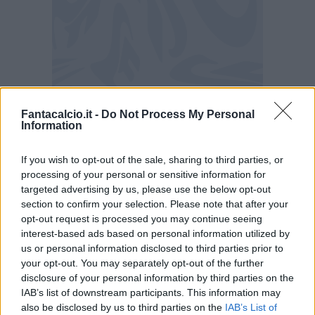
Fantacalcio.it -
Do Not Process My Personal
Information
If you wish to opt-out of the sale, sharing to third parties, or
processing of your personal or sensitive information for
Danimarca-Inghilterra: i consigli per il
targeted advertising by us, please use the below opt-out
Fantaeuropeo
section to confirm your selection. Please note that after your
opt-out request is processed you may continue seeing
interest-based ads based on personal information utilized by
Come ben sapete
, per ogni partita, il vostro vice-
us or personal information disclosed to third parties prior to
allenatore sceglierà un quinto calciatore bonus
your opt-out. You may separately opt-out of the further
da schierare. Per Danimarca-Inghilterra le
disclosure of your personal information by third parties on the
IAB’s list of downstream participants. This information may
decisioni sono state le seguenti:
also be disclosed by us to third parties on the
IAB’s List of