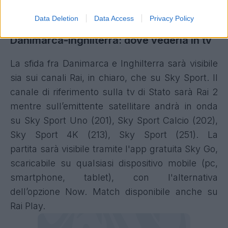
DELLE 24 NAZIONALI
Data Deletion
Data Access
Privacy Policy
Danimarca-Inghilterra: dove vederla in tv
La sfida fra Danimarca e Inghilterra sarà visibile
sia sui canali Rai, in chiaro, che su Sky Sport. Il
canale di riferimento sulla tv di Stato sarà Rai 2
mentre sull’emittente satellitare andrà in onda
su Sky Sport Uno (201), Sky Sport Calcio (202),
Sky Sport 4K (213), Sky Sport (251). La
partita sarà visibile tramite l'app gratuita Sky Go,
scaricabile su qualsiasi dispositivo mobile (pc,
smartphone, tablet), con l'alternativa
dell’opzione Now. Match disponibile anche su
Rai Play.