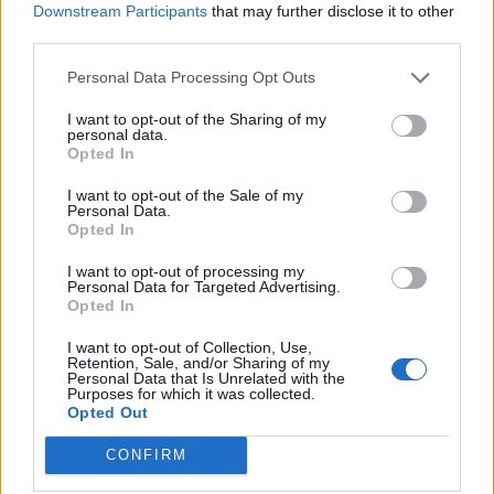
Downstream Participants
that may further disclose it to other
Riccardo Trevisani:
Eriksen
(+6)
third parties.
Pierluigi Pardo:
Eriksen
(+6)
Ludovico Rossini:
Personal Data Processing Opt Outs
Eriksen
(+6)
Gianluca Di Marzio:
Al
exander Arnold
(+9)
I want to opt-out of the Sharing of my
personal data.
Opted In
Non potrete sceglierci come viceallenatori, ma
anche la redazione di
Fantacalcio.it
ha deciso di
I want to opt-out of the Sale of my
Personal Data.
consigliarvi un calciatore per questa partita, da
Opted In
poter schierare o meno liberamente nelle vostre
I want to opt-out of processing my
predictions. Il nostro nome è quello di
Bowen
:
Personal Data for Targeted Advertising.
Opted In
sta vivendo un ottimo periodo di forma e
partecipa spesso alle azioni d'attacco
I want to opt-out of Collection, Use,
Retention, Sale, and/or Sharing of my
dell'Inghilterra. Occhio al suo possibile +8 come
Personal Data that Is Unrelated with the
Purposes for which it was collected.
bonus.
Opted Out
CONFIRM
FANTAEUROPEO: I RIGORISTI