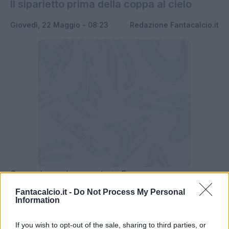
Il siparietto prima della coppa al cielo
Giovedì, 22 Maggio - 08:23
Redazione Fantacalcio.it
Succede anche questo in Europa
League: Medaglie terminate per Son, Romero e
Fantacalcio.it -
Do Not Process My Personal
Information
Bentancur al momento della consegna del
trofeo. Sorrisi, incredulità e una punta di
If you wish to opt-out of the sale, sharing to third parties, or