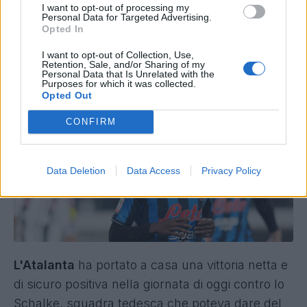
I want to opt-out of processing my
Atalanta, si ferma
Personal Data for Targeted Advertising.
Opted In
Sulemana: ecco come
I want to opt-out of Collection, Use,
Retention, Sale, and/or Sharing of my
stanno le cose
Personal Data that Is Unrelated with the
Purposes for which it was collected.
Opted Out
CONFIRM
Data Deletion
Data Access
Privacy Policy
L'Atalanta
ha portato a casa una vittoria netta e
di sicuro positiva nella giornata di oggi contro lo
Schalke, squadra tedesca che poteva dare del