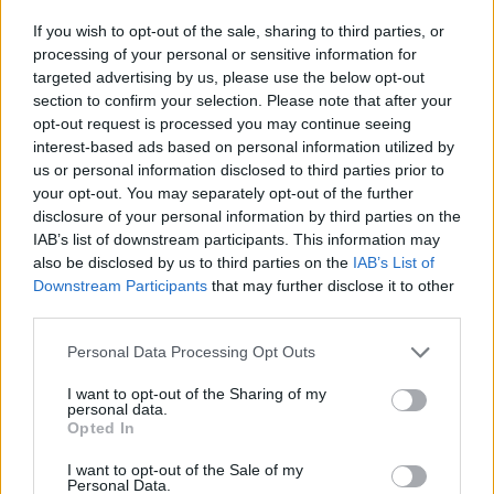
Allenatore: Julian Schuster
If you wish to opt-out of the sale, sharing to third parties, or
processing of your personal or sensitive information for
ASTON VILLA (4-2-3-1):
Martinez; Cash,
targeted advertising by us, please use the below opt-out
Konsa, Torres, Digne; Lindelof, Tielemans;
section to confirm your selection. Please note that after your
McGinn, Rogers, Buendia; Watkins.
opt-out request is processed you may continue seeing
interest-based ads based on personal information utilized by
Allenatore: Unai Emery
us or personal information disclosed to third parties prior to
your opt-out. You may separately opt-out of the further
disclosure of your personal information by third parties on the
IAB’s list of downstream participants. This information may
Friburgo-Aston Villa: dove vederla in
also be disclosed by us to third parties on the
IAB’s List of
tv
Downstream Participants
that may further disclose it to other
third parties.
Friburgo-Aston Villa sarà visibile su Sky. Per
Personal Data Processing Opt Outs
quanto riguarda Sky, i canali di riferimento
saranno
Sky Sport Uno, Sky Sport 4K e
I want to opt-out of the Sharing of my
personal data.
Sky Sport 251
. Diretta streaming tramite
Opted In
abbonamento su NOW e anche su SkyGo,
I want to opt-out of the Sale of my
app senza costi riservata ai clienti Sky.
Personal Data.