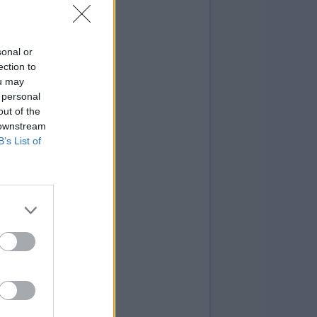
sonal or
ection to
ou may
 personal
out of the
 downstream
B’s List of