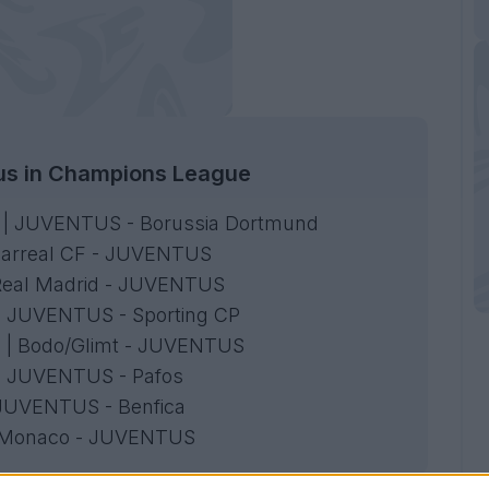
ntus in Champions League
00 | JUVENTUS - Borussia Dortmund
illarreal CF - JUVENTUS
| Real Madrid - JUVENTUS
 | JUVENTUS - Sporting CP
0 | Bodo/Glimt - JUVENTUS
 | JUVENTUS - Pafos
| JUVENTUS - Benfica
 | Monaco - JUVENTUS