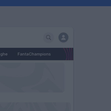
eghe
FantaChampions