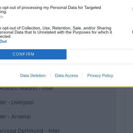
to opt-out of processing my Personal Data for Targeted
ing.
in Champions League
In
o opt-out of Collection, Use, Retention, Sale, and/or Sharing
jax - Inter
ersonal Data that Is Unrelated with the Purposes for which it
lected.
Out
Inter - Slavia Praga
CONFIRM
n Saint-Gilloise - Inter
nter - Kairat Almaty
Data Deletion
Data Access
Privacy Policy
Atletico Madrid - Inter
ter - Liverpool
ter - Arsenal
russia Dortmund - Inter