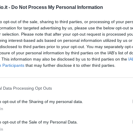
o.it -
Do Not Process My Personal Information
 in Champions League
to opt-out of the sale, sharing to third parties, or processing of your per
25 21:00 Manchester City-Napoli (A)
formation for targeted advertising by us, please use the below opt-out s
r selection. Please note that after your opt-out request is processed y
1:00 Napoli-Sporting Clube de Portugal (H)
eing interest-based ads based on personal information utilized by us or
disclosed to third parties prior to your opt-out. You may separately opt-
losure of your personal information by third parties on the IAB’s list of
 21:00 PSV Eindhoven-Napoli (A)
. This information may also be disclosed by us to third parties on the
IA
Participants
that may further disclose it to other third parties.
 18:45 Napoli-Eintracht Frankfurt (H)
25 21:00 Napoli-Qarabağ FK (H)
l Data Processing Opt Outs
5 21:00 SL Benfica-Napoli (A)
o opt-out of the Sharing of my personal data.
In
 21:00 F.C. Copenhagen-Napoli (A)
o opt-out of the Sale of my Personal Data.
 21:00 Napoli-Chelsea FC (H)
In