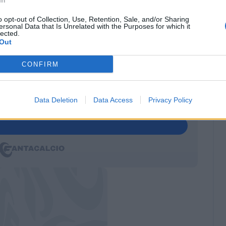
irone unico di Champions League sarà visibile in
In
o opt-out of Collection, Use, Retention, Sale, and/or Sharing
ersonal Data that Is Unrelated with the Purposes for which it
lected.
CHI PUNTATI SU COPENHAGEN-
Out
CONFIRM
GEN
Data Deletion
Data Access
Privacy Policy