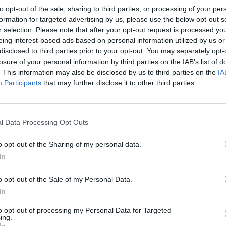
to opt-out of the sale, sharing to third parties, or processing of your per
formation for targeted advertising by us, please use the below opt-out s
 in TV e streaming: Sky o Amazon? (Getty Images)
r selection. Please note that after your opt-out request is processed y
eing interest-based ads based on personal information utilized by us or
disclosed to third parties prior to your opt-out. You may separately opt-
oli in diretta tv
losure of your personal information by third parties on the IAB’s list of
. This information may also be disclosed by us to third parties on the
IA
 è valida per la settima giornata della fase a
Participants
that may further disclose it to other third parties.
eague. E per chi non è riuscito a strappare un
a soluzione sarà vederla in tv o in streaming.
l Data Processing Opt Outs
ima giornata girone unico di Champions
o opt-out of the Sharing of my personal data.
In
ennaio, ore 21.00
NOW TV
o opt-out of the Sale of my Personal Data.
i
In
to opt-out of processing my Personal Data for Targeted
nhagen-Napoli in tv?
La gara valida come
ing.