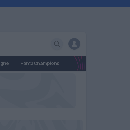
eghe
FantaChampions