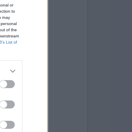
sonal or
ection to
ou may
 personal
out of the
 downstream
B’s List of