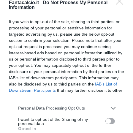
Fantacalcio.it -
Do Not Process My Personal
Information
If you wish to opt-out of the sale, sharing to third parties, or
processing of your personal or sensitive information for
targeted advertising by us, please use the below opt-out
section to confirm your selection. Please note that after your
Le sensazioni positive delle scorse ore
sono
opt-out request is processed you may continue seeing
state confermate dai fatti:
Henrikh Mkhitaryan
interest-based ads based on personal information utilized by
us or personal information disclosed to third parties prior to
ci sarà nella finale di Champions League
. Il
your opt-out. You may separately opt-out of the further
centrocampista armeno oggi è allenato in
disclosure of your personal information by third parties on the
gruppo col resto dei compagni e dunque sarà
IAB’s list of downstream participants. This information may
also be disclosed by us to third parties on the
IAB’s List of
un'arma in più per l'Inter di Inzaghi, in vista
Downstream Participants
that may further disclose it to other
dell'appuntamento più importante della stagione
third parties.
in programma sabato sera.
Personal Data Processing Opt Outs
I want to opt-out of the Sharing of my
personal data.
Opted In