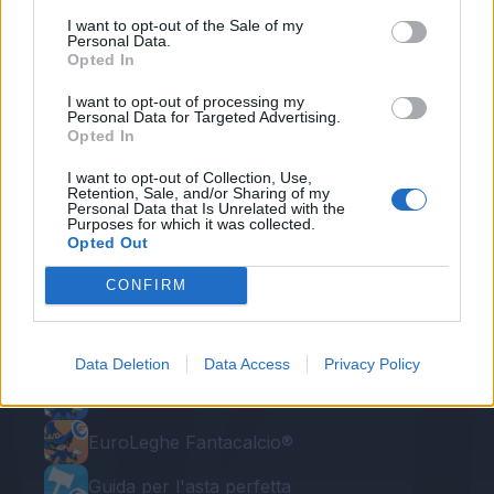
I want to opt-out of the Sale of my
Autore
Personal Data.
Opted In
Gianmarco Della Ragione
I want to opt-out of processing my
Personal Data for Targeted Advertising.
Opted In
I want to opt-out of Collection, Use,
Retention, Sale, and/or Sharing of my
Personal Data that Is Unrelated with the
Purposes for which it was collected.
Opted Out
CONFIRM
Le nostre app
Fantacalcio® Serie A Enilive
Data Deletion
Data Access
Privacy Policy
Leghe Fantacalcio® Serie A Enilive
EuroLeghe Fantacalcio®
Guida per l'asta perfetta