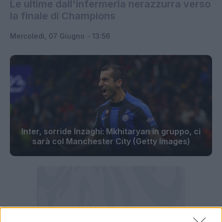
Le ultime dall'infermeria nerazzurra verso
la finale di Champions
Mercoledì, 07 Giugno - 13:56
Inter, sorride Inzaghi: Mkhitaryan in gruppo, ci
sarà col Manchester City (Getty Images)