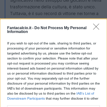
significativo nello sviluppo dei giocatori e nella
trasformazione della cultura, è stato unico.
Tuttavia, è il suo record di vittorie nei tornei a
essere più straordinario. Nei 25 tornei
successivi al 1966, prima che Gareth
Fantacalcio.it -
Do Not Process My Personal
Information
prendesse il comando, avevamo vinto sette
partite a eliminazione diretta. Nei suoi quattro
If you wish to opt-out of the sale, sharing to third parties, or
tornei ne abbiamo vinte nove. Quindi, nei suoi
processing of your personal or sensitive information for
otto anni, ha vinto più partite che contano
targeted advertising by us, please use the below opt-out
section to confirm your selection. Please note that after your
davvero che nei 50 anni precedenti.
opt-out request is processed you may continue seeing
interest-based ads based on personal information utilized by
Siamo andati molto vicini a vincere gli Europei
us or personal information disclosed to third parties prior to
a Londra e ad assicurarci il primo trofeo per la
your opt-out. You may separately opt-out of the further
disclosure of your personal information by third parties on the
nostra squadra maschile da oltre 50 anni, e ci
IAB’s list of downstream participants. This information may
siamo andati molto vicini di nuovo a Berlino
also be disclosed by us to third parties on the
IAB’s List of
domenica. Prima di Gareth, il periodo più
Downstream Participants
that may further disclose it to other
third parties.
lungo in cui siamo stati classificati tra i primi