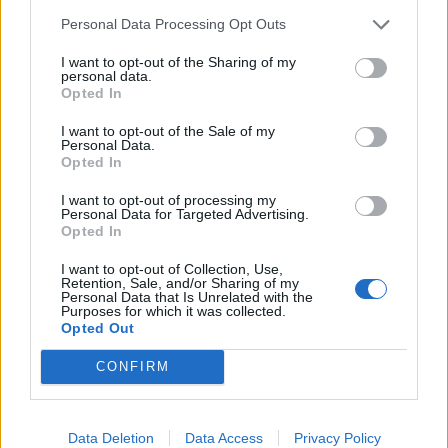
cinque nel ranking è stato di sette mesi.
Personal Data Processing Opt Outs
Durante il suo mandato siamo stati lì per sei
I want to opt-out of the Sharing of my
anni. Gareth ha reso possibile un lavoro
personal data.
Opted In
impossibile e ha gettato solide fondamenta
per i successi futuri.
I want to opt-out of the Sale of my
Personal Data.
Opted In
Siamo molto orgogliosi di tutto ciò che Gareth
I want to opt-out of processing my
e Steve hanno realizzato per l'Inghilterra e
Personal Data for Targeted Advertising.
Opted In
saremo loro per sempre grati. Il processo di
nomina del successore di Gareth è ora in
I want to opt-out of Collection, Use,
Retention, Sale, and/or Sharing of my
corso e puntiamo ad annunciare il nostro
Personal Data that Is Unrelated with the
Purposes for which it was collected.
nuovo manager il prima possibile. La UEFA
Opted Out
Nations League inizia a settembre e
CONFIRM
prenderemo una soluzione provvisoria se
necessario. Sappiamo che ci saranno
inevitabili speculazioni, ma non
Data Deletion
Data Access
Privacy Policy