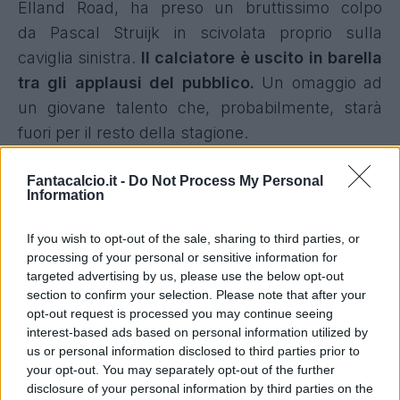
Elland Road, ha preso un bruttissimo colpo
da Pascal Struijk in scivolata proprio sulla
caviglia sinistra.
Il calciatore è uscito in barella
tra gli applausi del pubblico.
Un omaggio ad
un giovane talento che, probabilmente, starà
fuori per il resto della stagione.
Infortunio Elliott: parla Klopp
Fantacalcio.it -
Do Not Process My Personal
Information
Jurgen Klopp, allenatore del Liverpool, ha
parlato dell'infortunio di Harvey Elliott
ai
If you wish to opt-out of the sale, sharing to third parties, or
processing of your personal or sensitive information for
microfoni di Sky Sport. Ecco le sue parole:
targeted advertising by us, please use the below opt-out
section to confirm your selection. Please note that after your
“Elliott si è fatto male alla caviglia. Ho
opt-out request is processed you may continue seeing
sentito che si è lussata, ora lui è in
interest-based ads based on personal information utilized by
us or personal information disclosed to third parties prior to
ospedale.
Non vuoi mai che un ragazzo così
your opt-out. You may separately opt-out of the further
giovane sia costretto a fare un’esperienza del
disclosure of your personal information by third parties on the