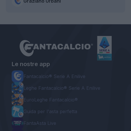
Graziano Urbani
Le nostre app
Fantacalcio® Serie A Enilive
Leghe Fantacalcio® Serie A Enilive
EuroLeghe Fantacalcio®
Guida per l'asta perfetta
FantaAsta Live