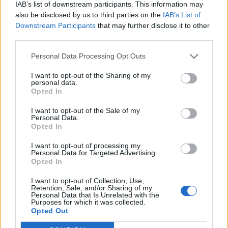
genere. Andremo avanti senza di lui, ma lo
IAB’s list of downstream participants. This information may
also be disclosed by us to third parties on the
IAB’s List of
aspetteremo perché è un top player. Ho visto
Downstream Participants
that may further disclose it to other
tutto, il suo piede non era nella posizione
third parties.
giusta ed è per questo che siamo rimasti tutti
Personal Data Processing Opt Outs
scioccati”.
I want to opt-out of the Sharing of my
personal data.
Opted In
I want to opt-out of the Sale of my
Personal Data.
Opted In
I want to opt-out of processing my
Personal Data for Targeted Advertising.
Opted In
I want to opt-out of Collection, Use,
Retention, Sale, and/or Sharing of my
Personal Data that Is Unrelated with the
Purposes for which it was collected.
Opted Out