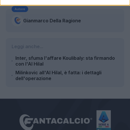
Autore
Gianmarco Della Ragione
Leggi anche...
Inter, sfuma l'affare Koulibaly: sta firmando
con l'Al Hilal
Milinkovic all'Al Hilal, è fatta: i dettagli
dell'operazione