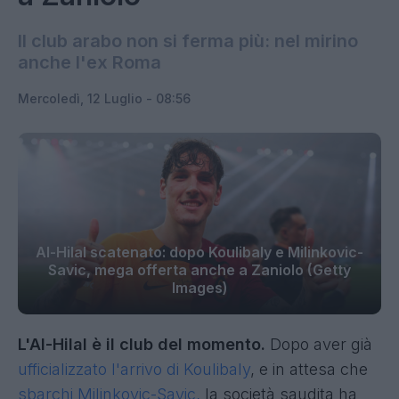
Il club arabo non si ferma più: nel mirino
anche l'ex Roma
Mercoledì, 12 Luglio - 08:56
Al-Hilal scatenato: dopo Koulibaly e Milinkovic-
Savic, mega offerta anche a Zaniolo (Getty
Images)
L'Al-Hilal è il club del momento.
Dopo aver già
ufficializzato l'arrivo di Koulibaly
, e in attesa che
sbarchi Milinkovic-Savic,
la società saudita ha