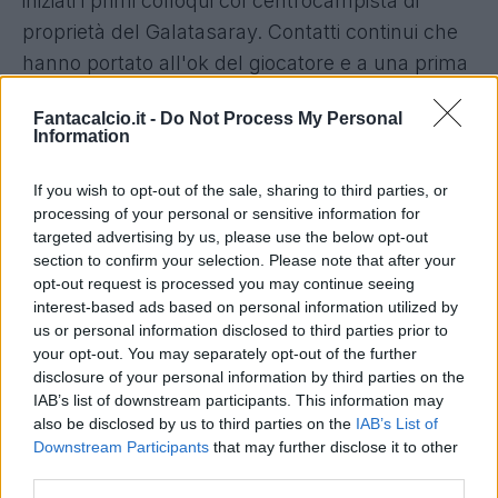
iniziati i primi colloqui col centrocampista di
proprietà del Galatasaray. Contatti continui che
hanno portato all'ok del giocatore e a una prima
bozza di offerta verbale: circa
120 milioni di
Fantacalcio.it -
Do Not Process My Personal
euro di contratto per i prossimi 4 anni,
cifra
Information
record e assolutamente impareggiabile da
qualsiasi altro club europeo, Juventus
If you wish to opt-out of the sale, sharing to third parties, or
processing of your personal or sensitive information for
(ovviamente) compresa, coi bianconeri che si
targeted advertising by us, please use the below opt-out
erano fatti avanti fino a qualche giorno fa.
section to confirm your selection. Please note that after your
opt-out request is processed you may continue seeing
Zaniolo sarebbe il terzo italiano a migrare in
interest-based ads based on personal information utilized by
us or personal information disclosed to third parties prior to
Arabia Saudita: il primo fu Roberto Donadoni
your opt-out. You may separately opt-out of the further
(all’Al Ittihad, nel 1999-2000), poi toccò a
disclosure of your personal information by third parties on the
Sebastian Giovinco (proprio all’Al Hilal, dal 2019
IAB’s list of downstream participants. This information may
also be disclosed by us to third parties on the
IAB’s List of
al 2021). L'ex Roma ha però ancora 24 anni, se
Downstream Participants
that may further disclose it to other
dovesse accettare salterebbe la possibilità di
third parties.
giocare per la propria squadra del cuore o -