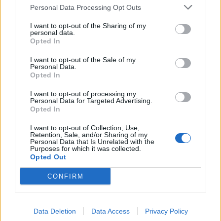
Personal Data Processing Opt Outs
quanto meno - i preliminari di Champions col
Galatasaray. E' questa la riflessione principale
I want to opt-out of the Sharing of my
personal data.
che sta facendo in queste ore:
attesa una
Opted In
risposta definitiva a breve.
I want to opt-out of the Sale of my
Personal Data.
Opted In
I want to opt-out of processing my
Personal Data for Targeted Advertising.
Opted In
I want to opt-out of Collection, Use,
Retention, Sale, and/or Sharing of my
Personal Data that Is Unrelated with the
Purposes for which it was collected.
Opted Out
CONFIRM
Data Deletion
Data Access
Privacy Policy