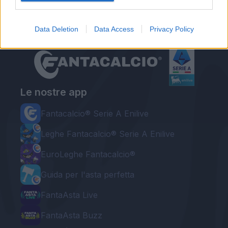
Data Deletion
Data Access
Privacy Policy
Le nostre app
Fantacalcio® Serie A Enilive
Leghe Fantacalcio® Serie A Enilive
EuroLeghe Fantacalcio®
Guida per l'asta perfetta
FantaAsta Live
FantaAsta Buzz