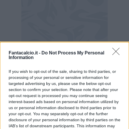
Fantacalcio.it -
Do Not Process My Personal
Information
Mourinho torna al Real Madrid: il
comunicato
If you wish to opt-out of the sale, sharing to third parties, or
processing of your personal or sensitive information for
"Il Consiglio di amministrazione del Real
targeted advertising by us, please use the below opt-out
section to confirm your selection. Please note that after your
Madrid C.F., riunitosi oggi e presieduto da
opt-out request is processed you may continue seeing
Florentino Pérez, ha deliberato di nominare
interest-based ads based on personal information utilized by
José Mourinho allenatore della prima squadra
us or personal information disclosed to third parties prior to
your opt-out. You may separately opt-out of the further
per le prossime tre stagioni, fino al 30 giugno
disclosure of your personal information by third parties on the
2029".
IAB’s list of downstream participants. This information may