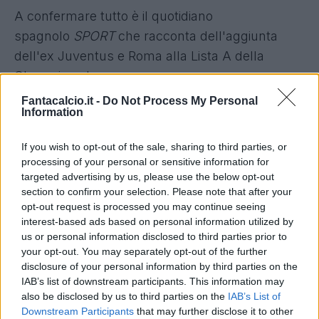
A confermare tutto è il quotidiano
spagnolo
SPORT
che racconta dell'aggiunta
dell'ex Juventus e Roma alla Lista A della
Champions League.
Fantacalcio.it -
Do Not Process My Personal
Barcellona, Szczesny nella lista
Information
Champions
If you wish to opt-out of the sale, sharing to third parties, or
Al fianco di
Iñaki Peña,
Szczesny
dovrebbe
processing of your personal or sensitive information for
targeted advertising by us, please use the below opt-out
rappresentare il portiere di riferimento per i
section to confirm your selection. Please note that after your
blaugrana
. La Lista B del Barça vede iscritti
opt-out request is processed you may continue seeing
Astralaga, Kochen e Yaakobishvili. L'aggiunta
interest-based ads based on personal information utilized by
us or personal information disclosed to third parties prior to
del polacco, ora, garantirà esperienza e
your opt-out. You may separately opt-out of the further
curriculum a livello europeo.
disclosure of your personal information by third parties on the
IAB’s list of downstream participants. This information may
also be disclosed by us to third parties on the
IAB’s List of
Downstream Participants
that may further disclose it to other