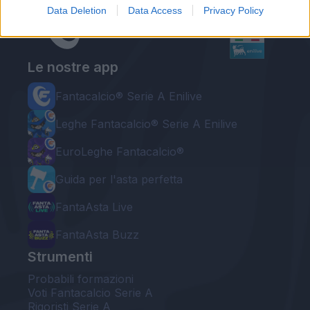
Data Deletion
Data Access
Privacy Policy
Le nostre app
Fantacalcio® Serie A Enilive
Leghe Fantacalcio® Serie A Enilive
EuroLeghe Fantacalcio®
Guida per l'asta perfetta
FantaAsta Live
FantaAsta Buzz
Strumenti
Probabili formazioni
Voti Fantacalcio Serie A
Rigoristi Serie A