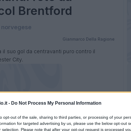
col Brentford
l norvegese
Gianmarco Della Ragione
 il suo gol da centravanti puro contro il
ster City.
o.it -
Do Not Process My Personal Information
to opt-out of the sale, sharing to third parties, or processing of your per
formation for targeted advertising by us, please use the below opt-out s
r selection. Please note that after your opt-out request is processed y