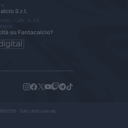
ne
lcio S.r.l.
orzio - CdN, Is. F4
Napoli
cità su Fantacalcio?
1219 - Tutti i diritti riservati.