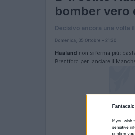
bomber vero 
Decisivo ancora una volta i
Domenica, 05 Ottobre - 21:30
Haaland
non si ferma più: basta
Brentford per lanciare il Manche
Fantacalci
If you wish 
sensitive in
confirm you