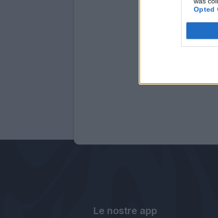
was col
Opted 
Le nostre app