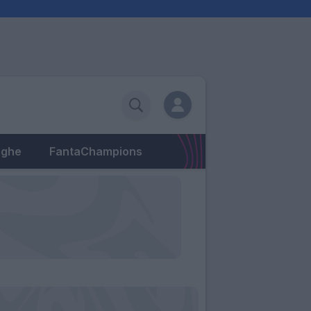
eghe
FantaChampions