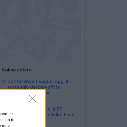
Calcio estero
Conference League, oggi il
sorteggio dei playoff: le
possibili avversarie
dell'Atalanta
10:44
Champions League, il 27
sonal or
agosto il sorteggio della 'Fase
ection to
Campionato'
17:31
ou may