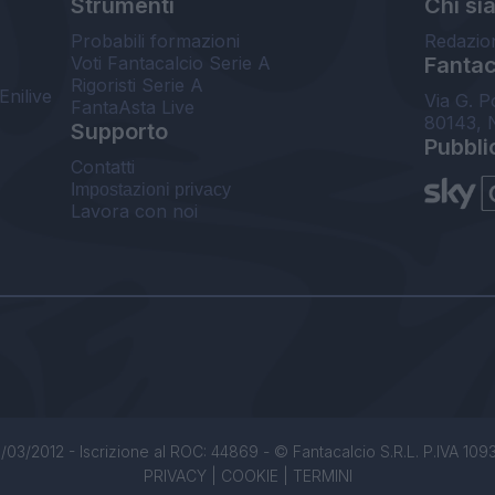
Strumenti
Chi si
Probabili formazioni
Redazio
Voti Fantacalcio Serie A
Fantaca
Rigoristi Serie A
Enilive
Via G. P
FantaAsta Live
80143, 
Supporto
Pubbli
Contatti
Impostazioni privacy
Lavora con noi
/03/2012 - Iscrizione al ROC: 44869 - © Fantacalcio S.R.L. P.IVA 1093850
PRIVACY
|
COOKIE
|
TERMINI