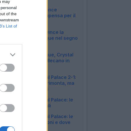
ou may
00:14
 personal
Mateta: "Conference
out of the
League? La ricompensa per il
 downstream
mio lavoro"
B’s List of
23:52
Il Crystal Palace vince la
Conference League nel segno
di Mateta
22:59
Conference League, Crystal
Palace e Rayo Vallecano in
finale: i risultati
23:31
Fiorentina-Crystal Palace 2-1:
i viola vincono in rimonta, ma
vengono eliminati
22:59
Fiorentina-Crystal Palace: le
formazioni ufficiali
19:55
Fiorentina-Crystal Palace: le
probabili formazioni e dove
vederla in tv