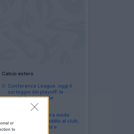
Calcio estero
Conference League, oggi il
sorteggio dei playoff: le
possibili avversarie
dell'Atalanta
10:44
Glasner: "Non c'era modo
migliore per dire addio al club,
sonal or
avevamo una sfida e
ection to
l'abbiamo vinta"