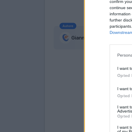
confirm you
continue se
information 
further disc
Autore
participants
Downstream 
Gianmarco Della Ragione
Persona
I want t
Opted 
I want t
Opted 
I want 
Advertis
Opted 
I want t
of my P