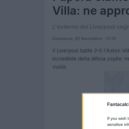
Villa: ne appr
L'esterno del Liverpool seg
Domenica, 02 Novembre - 21:31
Il Liverpool batte 2-0 l'Aston V
incredibile della difesa ospite: n
vuota.
Fantacalci
If you wish 
sensitive in