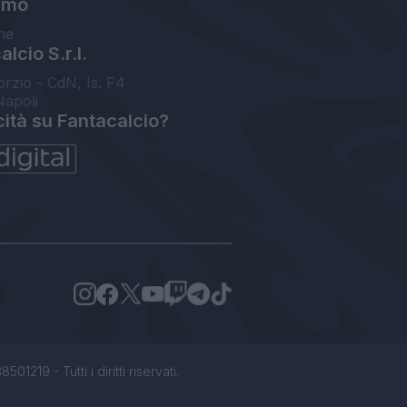
amo
ne
lcio S.r.l.
orzio - CdN, Is. F4
Napoli
cità su Fantacalcio?
1219 - Tutti i diritti riservati.