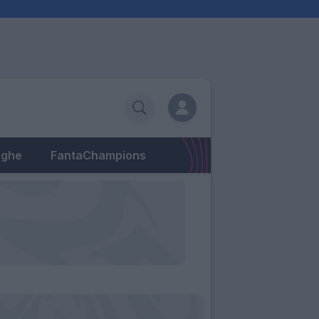
eghe
FantaChampions