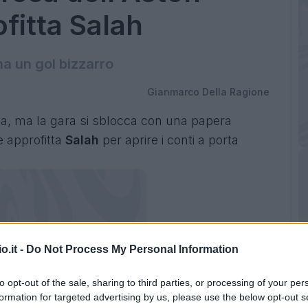
ofitta Salah
na un gol bizzarro
Gianmarco Della Ragione
illa, ma la gara si sblocca con una papera
e approfitta
Salah
per aprire i conti a porta
o.it -
Do Not Process My Personal Information
to opt-out of the sale, sharing to third parties, or processing of your per
formation for targeted advertising by us, please use the below opt-out s