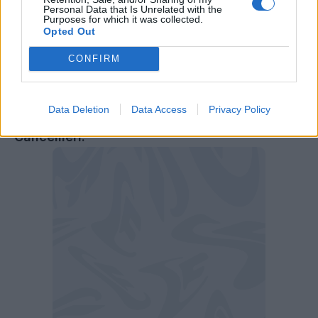
Personal Data that Is Unrelated with the
Federcalcio.
Tra i giocatori protagonisti di
Purposes for which it was collected.
Opted Out
questo secondo filone sarebbero spuntati
nomi illustri come Alessandro Florenzi, Nicolò
CONFIRM
Zaniolo, Mattia Perin, Weston McKennie,
Leandro Paredes, Angel Di Maria, Raoul
Data Deletion
Data Access
Privacy Policy
Bellanova, Samuele Ricci e Matteo
Cancellieri.