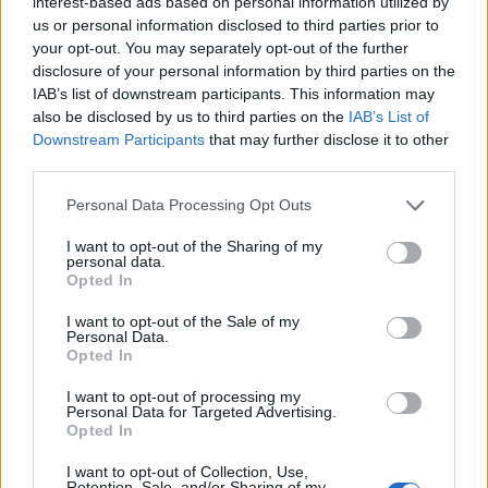
interest-based ads based on personal information utilized by
us or personal information disclosed to third parties prior to
Per occultare le giocate, i protagonisti di questa
your opt-out. You may separately opt-out of the further
vicenda si sarebbero fatti aiutare dagli
disclosure of your personal information by third parties on the
IAB’s list of downstream participants. This information may
amministratori di una gioielleria milanese.
also be disclosed by us to third parties on the
IAB’s List of
Quando il credito degli organizzatori delle
Downstream Participants
that may further disclose it to other
scommesse si faceva importante, i giocatori
third parties.
venivano indirizzati proprio alla gioielleria per
Personal Data Processing Opt Outs
effettuare bonifici tracciabili per l'acquisto di
I want to opt-out of the Sharing of my
Rolex e altri orologi di lusso che, però, non
personal data.
venivano sottratti dal mercato ma al tempo
Opted In
stesso venivano emesse fatture, così da
I want to opt-out of the Sale of my
Personal Data.
simularne l'acquisto.
Opted In
Il danno più grave può ricadere sul piano
I want to opt-out of processing my
Personal Data for Targeted Advertising.
disciplinare, perché può attivare la giustizia
Opted In
sportiva attraverso la richiesta di trasmissione
I want to opt-out of Collection, Use,
degli atti da parte della Procura della
Retention, Sale, and/or Sharing of my