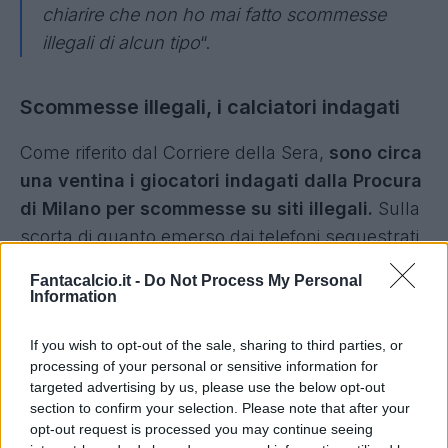
chiarire che non ho mai fatto scommesse
illegali di alcun tipo
“.
Scommesse illegali, i calciatori indagati
Come riferito dal Corriere della Sera,
sono circa
una ventina i giocatori indagati dalla Procura
di Milano per scommesse su siti illegali.
Sulla
scorta di quanto emerso dai telefoni sequestrati
nell’ottobre 2023 dalla Guardia di Finanza di
Fantacalcio.it -
Do Not Process My Personal
Torino al centrocampista del Milan e della
Information
Nazionale Sandro Tonali (oggi al Newcastle) e al
If you wish to opt-out of the sale, sharing to third parties, or
centrocampista della Juventus Nicolò Fagioli
processing of your personal or sensitive information for
(oggi alla Fiorentina), diversi calciatori di Serie A
targeted advertising by us, please use the below opt-out
avrebbero puntato somme ingenti su
section to confirm your selection. Please note that after your
opt-out request is processed you may continue seeing
piattaforme illegali di scommesse online.