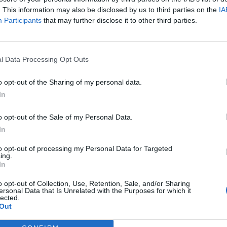
magistrale dell'ex Honda, bene anche Bagnaia
. This information may also be disclosed by us to third parties on the
IA
la classifica piloti.
Participants
that may further disclose it to other third parties.
l Data Processing Opt Outs
o opt-out of the Sharing of my personal data.
In
o opt-out of the Sale of my Personal Data.
In
to opt-out of processing my Personal Data for Targeted
ing.
In
o opt-out of Collection, Use, Retention, Sale, and/or Sharing
ersonal Data that Is Unrelated with the Purposes for which it
lected.
Out