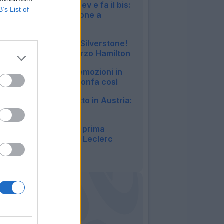
Sinner batte Zverev e fa il bis:
B’s List of
è di nuovo campione a
Wimbledon
22:03
Ruggito Ferrari a Silverstone!
Vince Leclerc, terzo Hamilton
17:31
MotoGP, quante emozioni in
Olanda: Ogura trionfa così
09:31
F1, succede di tutto in Austria:
beffate le Ferrari
09:30
Storico Hamilton: prima
vittoria in Ferrari, Leclerc
sfortunato
06:03