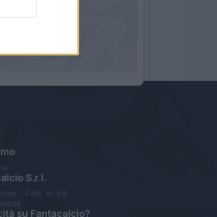
amo
ne
lcio S.r.l.
orzio - CdN, Is. F4
Napoli
cità su Fantacalcio?