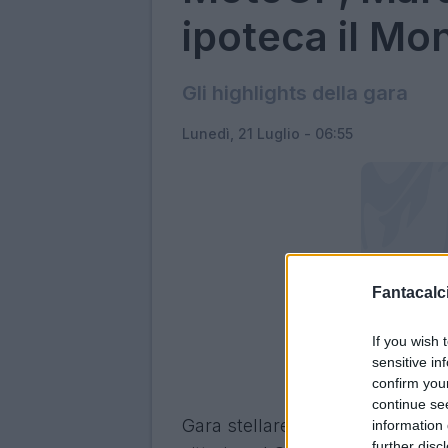
ipoteca il Mo
Gli highlights della gara
Lunedì, 21 Luglio - 06:55
Fantacalci
If you wish 
sensitive in
confirm you
continue se
Gara stellare di Marc Marquez, 
information 
further disc