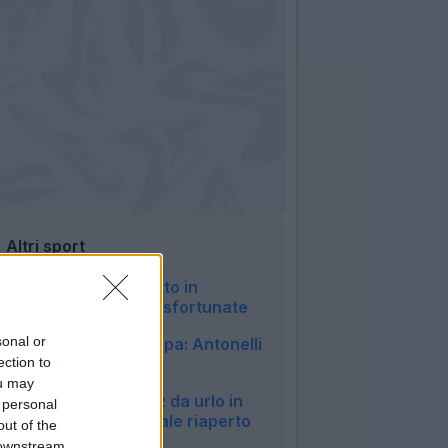
Altri sport
F1, succede di tutto in
Ungheria: Ferrari sfortunate
12:30
sonal or
F1, spettacolo a Spa: Antonelli
ection to
domina in Belgio
06:51
ou may
MotoGP, Marquez da urlo in
 personal
Germania: Mondiale riaperto
out of the
06:52
 downstream