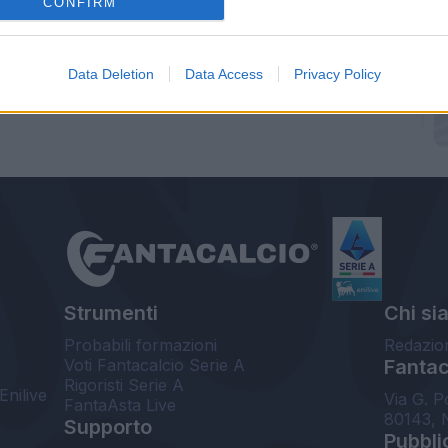
CONFIRM
Data Deletion
Data Access
Privacy Policy
Strumenti
Chi si
Probabili formazioni
Redazio
Voti Fantacalcio Serie A
Fantaca
Rigoristi Serie A
Enilive
Via G. P
FantaAsta Live
80143, 
Supporto
Pubbli