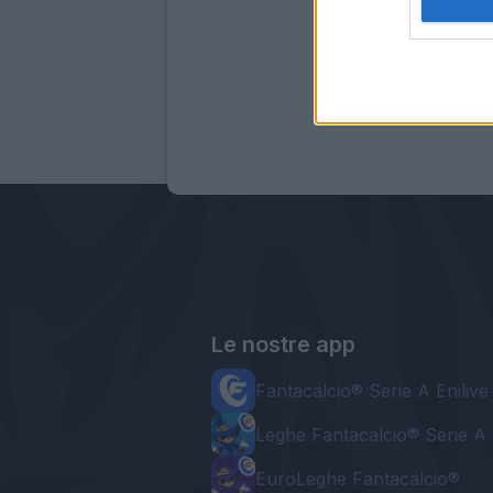
Le nostre app
Fantacalcio® Serie A Enilive
Leghe Fantacalcio® Serie A 
EuroLeghe Fantacalcio®