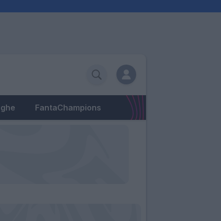
eghe
FantaChampions